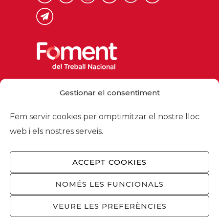
Via Laietana 32, 08003 Barcelona
Gestionar el consentiment
Tel. 93 484 12 00
foment@foment.com
Fem servir cookies per omptimitzar el nostre lloc
web i els nostres serveis.
ACCEPT COOKIES
© 2026 - Foment del Treball Nacional
Nosaltres
/
Associats
/
Comissions
/
NOMÉS LES FUNCIONALS
Actualitat
/
Serveis
/
Avís legal
/
Política de
privacitat
/
Política cookies
/
Privacitat
VEURE LES PREFERÈNCIES
xarxes socials