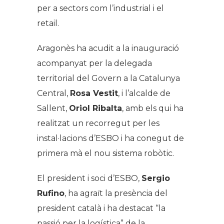
per a sectors com l’industrial i el
retail.
Aragonès ha acudit a la inauguració
acompanyat per la delegada
territorial del Govern a la Catalunya
Central,
Rosa Vestit
, i l’alcalde de
Sallent,
Oriol Ribalta
, amb els qui ha
realitzat un recorregut per les
instal·lacions d’ESBO i ha conegut de
primera mà el nou sistema robòtic.
El president i soci d’ESBO,
Sergio
Rufino
, ha agraït la presència del
president català i ha destacat “la
passió per la logística” de la