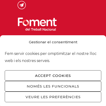
Via Laietana 32, 08003 Barcelona
Gestionar el consentiment
Tel. 93 484 12 00
foment@foment.com
Fem servir cookies per omptimitzar el nostre lloc
web i els nostres serveis.
ACCEPT COOKIES
© 2026 - Foment del Treball Nacional
Nosaltres
/
Associats
/
Comissions
/
NOMÉS LES FUNCIONALS
Actualitat
/
Serveis
/
Avís legal
/
Política de
privacitat
/
Política cookies
/
Privacitat
VEURE LES PREFERÈNCIES
xarxes socials