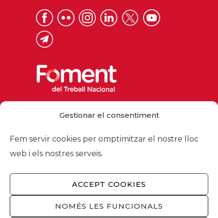
Via Laietana 32, 08003 Barcelona
Gestionar el consentiment
Tel. 93 484 12 00
foment@foment.com
Fem servir cookies per omptimitzar el nostre lloc
web i els nostres serveis.
ACCEPT COOKIES
© 2026 - Foment del Treball Nacional
Nosaltres
/
Associats
/
Comissions
/
NOMÉS LES FUNCIONALS
Actualitat
/
Serveis
/
Avís legal
/
Política de