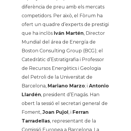
diferència de preu amb els mercats
competidors. Per això, el Fòrum ha
ofert un quadre d’experts de prestigi
que ha inclòs
Iván Martén
, Director
Mundial del área de Energía de
Boston Consulting Group (BCG); el
Catedràtic d’Estratigrafia i Professor
de Recursos Energètics i Geologia
del Petroli de la Universitat de
Barcelona,
Mariano Marzo
; i
Antonio
Llardén
, president d’Enagás. Han
obert la sessió el secretari general de
Foment,
Joan Pujol
, i
Ferran
Tarradellas
, representant de la
Comissió Europea a Barcelona. La