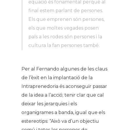
equació és fonamental perquè al
final estem parlant de persones.
Els que emprenen són persones,
els que moltes vegades posen
pals a les rodes són persones i la
cultura la fan persones també.
Per al Fernando algunes de les claus
de l’èxit en la implantació de la
Intraprenedoria és aconseguir passar
de la idea a l’acció; tenir clar que cal
deixar les jerarquies i els
organigrames a banda, igual que els
estereotips: “Això va d’un objectiu
comú i totes les persones de