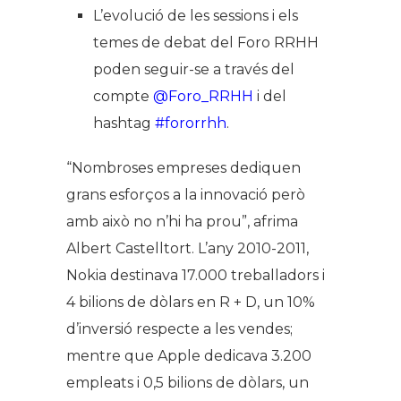
L’evolució de les sessions i els
temes de debat del Foro RRHH
poden seguir-se a través del
compte
@Foro_RRHH
i del
hashtag
#fororrhh
.
“Nombroses empreses dediquen
grans esforços a la innovació però
amb això no n’hi ha prou”, afrima
Albert Castelltort. L’any 2010-2011,
Nokia destinava 17.000 treballadors i
4 bilions de dòlars en R + D, un 10%
d’inversió respecte a les vendes;
mentre que Apple dedicava 3.200
empleats i 0,5 bilions de dòlars, un