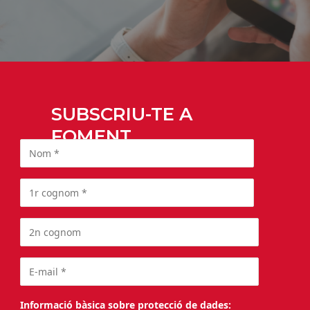
SUBSCRIU-TE A
FOMENT
Informació bàsica sobre protecció de dades: