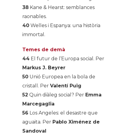
38
Kane & Hearst: semblances
raonables.
40
Welles i Espanya: una història
immortal.
Temes de demà
44
El futur de l’Europa social. Per
Markus J. Beyrer
50
Unió Europea en la bola de
cristall. Per
Valentí Puig
52
Quin diàleg social? Per
Emma
Marcegaglia
56
Los Angeles: el desastre que
aguaita. Per
Pablo Ximénez de
Sandoval