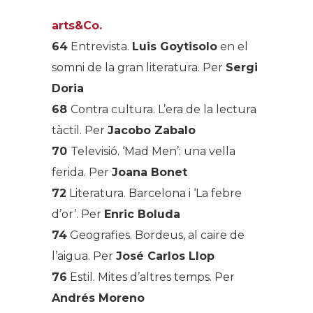
arts&Co.
64
Entrevista
.
Luis Goytisolo
en el
somni de la gran literatura. Per
Sergi
Doria
68
Contra cultura
. L’era de la lectura
tàctil. Per
Jacobo Zabalo
70
Televisió
. ‘Mad Men’: una vella
ferida. Per
Joana Bonet
72
Literatura
. Barcelona i ‘La febre
d’or’. Per
Enric Boluda
74
Geografies
. Bordeus, al caire de
l’aigua. Per
José Carlos Llop
76
Estil
.
Mites d’altres temps. Per
Andrés Moreno