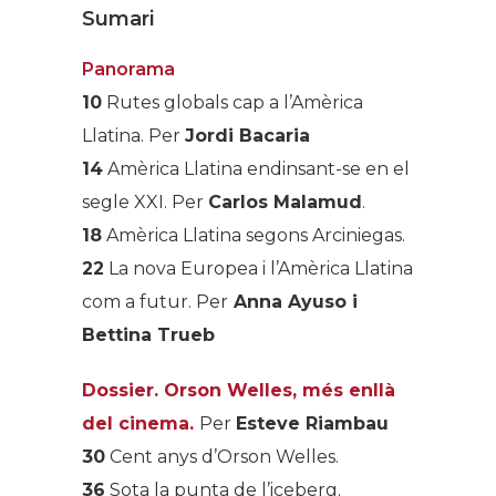
Sumari
Panorama
10
Rutes globals cap a l’Amèrica
Llatina. Per
Jordi Bacaria
14
Amèrica Llatina endinsant-se en el
segle XXI. Per
Carlos Malamud
.
18
Amèrica Llatina segons Arciniegas.
22
La nova Europea i l’Amèrica Llatina
com a futur. Per
Anna Ayuso i
Bettina Trueb
Dossier. Orson Welles, més enllà
del cinema.
Per
Esteve Riambau
30
Cent anys d’Orson Welles.
36
Sota la punta de l’iceberg.