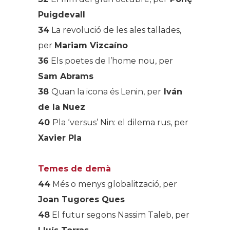
Puigdevall
34
La revolució de les ales tallades,
per
Mariam Vizcaíno
36
Els poetes de l’home nou, per
Sam Abrams
38
Quan la icona és Lenin, per
Iván
de la Nuez
40
Pla ‘versus’ Nin: el dilema rus, per
Xavier Pla
Temes de demà
44
Més o menys globalització, per
Joan Tugores Ques
48
El futur segons Nassim Taleb, per