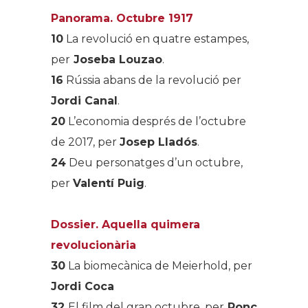
Panorama. Octubre 1917
10
La revolució en quatre estampes,
per
Joseba Louzao
.
16
Rússia abans de la revolució per
Jordi Canal
.
20
L’economia després de l’octubre
de 2017, per
Josep Lladós
.
24
Deu personatges d’un octubre,
per
Valentí Puig
.
Dossier. Aquella quimera
revolucionària
30
La biomecànica de Meierhold, per
Jordi Coca
32
El film del gran octubre, per
Ponç