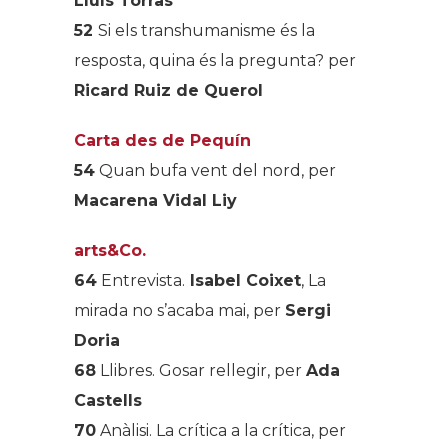
Lluís Torras
52
Si els transhumanisme és la
resposta, quina és la pregunta? per
Ricard Ruiz de Querol
Carta des de Pequín
54
Quan bufa vent del nord, per
Macarena Vidal Liy
arts&Co.
64
Entrevista
.
Isabel Coixet
, La
mirada no s’acaba mai, per
Sergi
Doria
68
Llibres
. Gosar rellegir, per
Ada
Castells
70
Anàlisi
. La crítica a la crítica, per