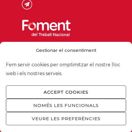
Via Laietana 32, 08003 Barcelona
Gestionar el consentiment
Tel. 93 484 12 00
foment@foment.com
Fem servir cookies per omptimitzar el nostre lloc
web i els nostres serveis.
ACCEPT COOKIES
© 2026 - Foment del Treball Nacional
Nosaltres
/
Associats
/
Comissions
/
NOMÉS LES FUNCIONALS
Actualitat
/
Serveis
/
Avís legal
/
Política de
privacitat
/
Política cookies
/
Privacitat
VEURE LES PREFERÈNCIES
xarxes socials