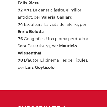
Fèlix Riera
72
Arts
. La dansa clàssica, el millor
antídot, per
Valèria Gaillard
.
74
Escultura
. La visita del silenci, per
Enric Boluda
76
Geografies
.
Una ploma perduda a
Sant Petersburg, per
Mauricio
Wiesenthal
78
D’autor
. El cinema i les pel·lícules,
per
Luis Goytisolo