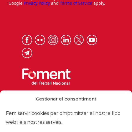
Google
Privacy Policy
and
Terms of Service
apply.
Via Laietana 32, 08003 Barcelona
Gestionar el consentiment
Tel. 93 484 12 00
foment@foment.com
Fem servir cookies per omptimitzar el nostre lloc
web i els nostres serveis.