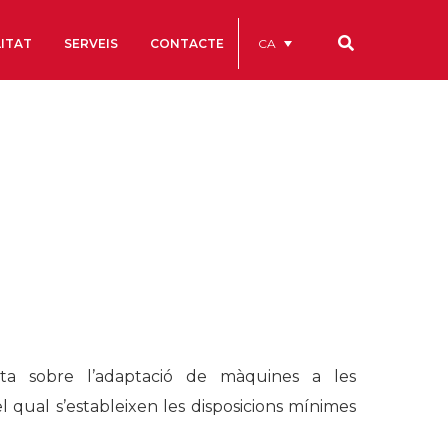
CA
ITAT
SERVEIS
CONTACTE
Els nostres codis
Comptes Anuals
Codi Ètic i de Bon Govern
Estatuts
ègics
Portal de la Transparència
Estudis
als
ls
usta sobre l’adaptació de màquines a les
l qual s’estableixen les disposicions mínimes