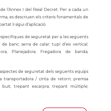
 de l’Annex I del Reial Decret. Per a cada un
orma, es descriuen els criteris fonamentals de
tat li sigui d’aplicació.
 específiques de seguretat per a les següents
 de banc; serra de calar; tupí d’eix vertical;
dora; Planejadora; Fregadora de banda;
n aspectes de seguretat dels següents equips
ta transportadora / cinta de retorn; premsa
r buit; trepant escarpra; trepant múltiple;