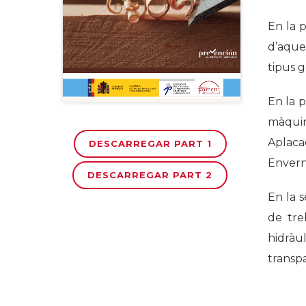
En la p
d’aques
tipus g
En la 
màquine
Aplac
DESCARREGAR PART 1
Envern
DESCARREGAR PART 2
En la 
de tre
hidràu
transpa