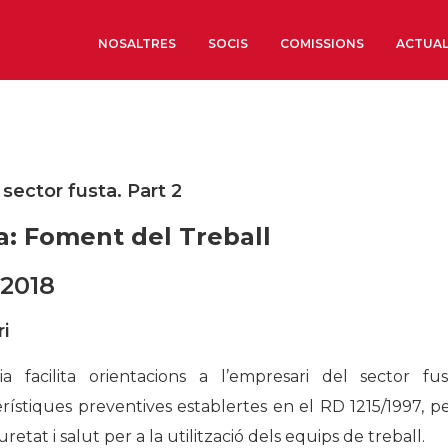
NOSALTRES
SOCIS
COMISSIONS
ACTUAL
Sobre nosaltres
Òrgans de Govern
sector fusta. Part 2
Òrgans Consultius
a: Foment del Treball
Estructura Executiva
Institut d’Estudis Estrat
2018
Societat Barcelonesa d’
Econòmics i Socials
i
Organitzacions territori
Organitzacions sectoria
a facilita orientacions a l’empresari del sector f
rístiques preventives establertes en el RD 1215/1997, pe
Coneix més
retat i salut per a la utilització dels equips de treball.