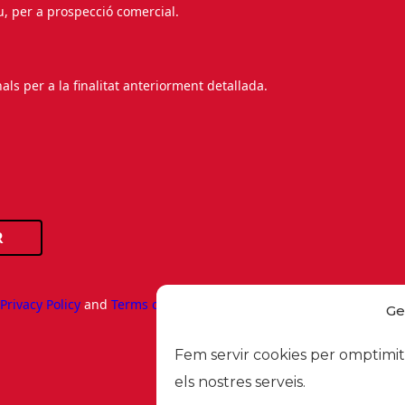
au, per a prospecció comercial.
s per a la finalitat anteriorment detallada.
R
e
Privacy Policy
and
Terms of Service
apply.
Ge
Fem servir cookies per omptimitz
els nostres serveis.