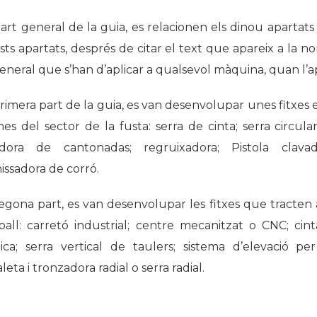
Història
art general de la guia, es relacionen els dinou apartats
Galeria de Presidents
ts apartats, després de citar el text que apareix a la n
Biblioteca Arxiu
eneral que s’han d’aplicar a qualsevol màquina, quan l’apar
Seu Social
primera part de la guia, es van desenvolupar unes fitxes
s del sector de la fusta: serra de cinta; serra circular
adora de cantonadas; regruixadora; Pistola clava
issadora de corró.
segona part, es van desenvolupar les fitxes que tracte
ball: carretó industrial; centre mecanitzat o CNC; cin
lica; serra vertical de taulers; sistema d’elevació pe
leta i tronzadora radial o serra radial.