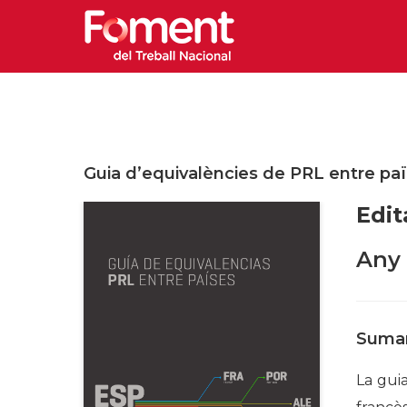
Guia d’equivalències de PRL entre païs
Edit
Any 
Sumar
La gui