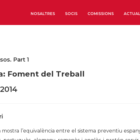
NOSALTRES
SOCIS
COMISSIONS
ACTUAL
Sobre nosaltres
Òrgans de Govern
os. Part 1
Òrgans Consultius
a: Foment del Treball
Estructura Executiva
Institut d’Estudis Estrat
2014
Societat Barcelonesa d’
Econòmics i Socials
Organitzacions territori
i
Organitzacions sectoria
a mostra l’equivalència entre el sistema preventiu espa
Coneix més