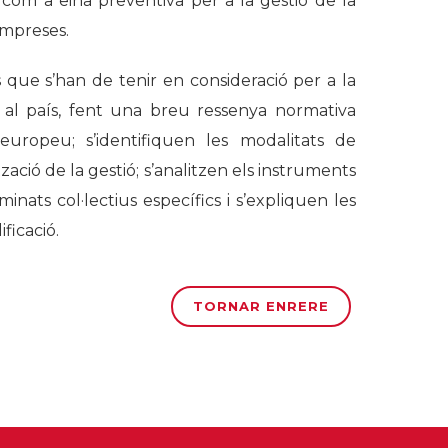
 com a eina preventiva per a la gestió de la
empreses.
 que s’han de tenir en consideració per a la
L al país, fent una breu ressenya normativa
 europeu; s’identifiquen les modalitats de
ització de la gestió; s’analitzen els instruments
inats col·lectius específics i s’expliquen les
ficació.
TORNAR ENRERE