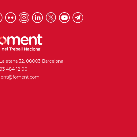
 Laietana 32, 08003 Barcelona
. 93 484 12 00
ment@foment.com