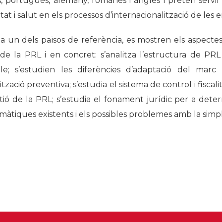
s, portuguès, alemany, romanès i anglès i pretén servir
Història
at i salut en els processos d’internacionalització de les 
Galeria de Presidents
a un dels països de referència, es mostren els aspectes
Biblioteca Arxiu
 de la PRL i en concret: s’analitza l’estructura de PR
Seu Social
ble; s’estudien les diferències d’adaptació del marc
ització preventiva; s’estudia el sistema de control i fiscal
ió de la PRL; s’estudia el fonament jurídic per a determ
àtiques existents i els possibles problemes amb la simpli