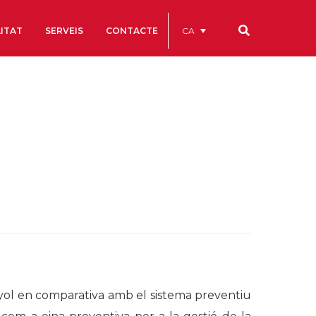
CA
ITAT
SERVEIS
CONTACTE
Els nostres codis
Comptes Anuals
Codi Ètic i de Bon Govern
Estatuts
ègics
Portal de la Transparència
Estudis
als
ls
nyol en comparativa amb el sistema preventiu