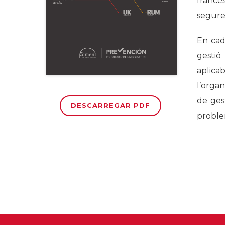
francè
seguret
En cad
gestió
aplica
l’organ
de gest
DESCARREGAR PDF
problem