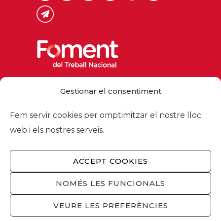
Via Laietana 32, 08003 Barcelona
Gestionar el consentiment
Tel. 93 484 12 00
foment@foment.com
Fem servir cookies per omptimitzar el nostre lloc
web i els nostres serveis.
ACCEPT COOKIES
© 2026 - Foment del Treball Nacional
Nosaltres
/
Associats
/
Comissions
/
NOMÉS LES FUNCIONALS
Actualitat
/
Serveis
/
Avís legal
/
Política de
privacitat
/
Política cookies
/
Privacitat
VEURE LES PREFERÈNCIES
xarxes socials