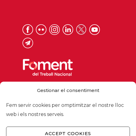
Via Laietana 32, 08003 Barcelona
Gestionar el consentiment
Tel. 93 484 12 00
foment@foment.com
Fem servir cookies per omptimitzar el nostre lloc
web i els nostres serveis.
ACCEPT COOKIES
© 2026 - Foment del Treball Nacional