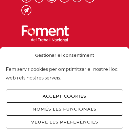
Via Laietana 32, 08003 Barcelona
Gestionar el consentiment
Tel. 93 484 12 00
foment@foment.com
Fem servir cookies per omptimitzar el nostre lloc
web i els nostres serveis.
ACCEPT COOKIES
© 2026 - Foment del Treball Nacional
Nosaltres
/
Associats
/
Comissions
/
NOMÉS LES FUNCIONALS
Actualitat
/
Serveis
/
Avís legal
/
Política de
privacitat
/
Política cookies
/
Privacitat
VEURE LES PREFERÈNCIES
xarxes socials