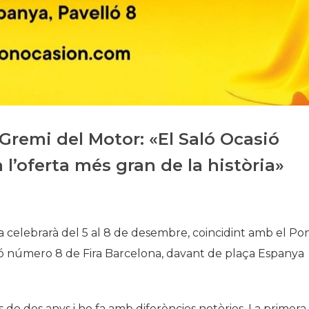
Història
Galeria de Presidents
Biblioteca Arxiu
Seu Social
Gremi del Motor: «El Saló Ocasió
 l’oferta més gran de la història»
na celebrarà del 5 al 8 de desembre, coincidint amb el Po
lló número 8 de Fira Barcelona, davant de plaça Espanya
s de dos anys i ho fa amb diferències notòries. La primera,