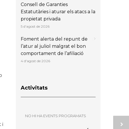
Consell de Garanties
Estatutàries i aturar els atacs a la
propietat privada
5 d'agost de 2026
Foment alerta del repunt de
l’atur al juliol malgrat el bon
comportament de l’afiliació
4 d'agost de 2026
b
Activitats
NO HI HA EVENTS PROGRAMATS
 i