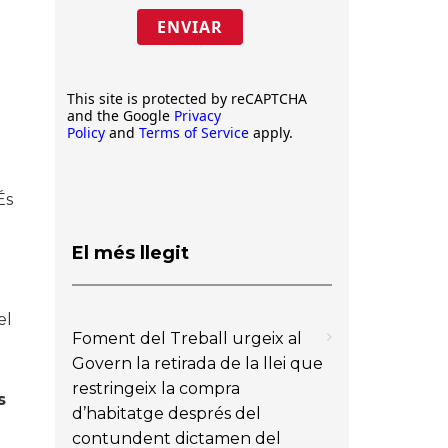
ENVIAR
i
This site is protected by reCAPTCHA
and the Google
Privacy
Policy
and
Terms of Service
apply.
És
El més llegit
el
Foment del Treball urgeix al
Govern la retirada de la llei que
restringeix la compra
s
d’habitatge després del
contundent dictamen del