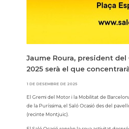
Jaume Roura, president del 
2025 serà el que concentrarà
1 DE DESEMBRE DE 2025
El Gremi del Motor i la Mobilitat de Barcelo
de la Puríssima, el Saló Ocasió des del pave
(recinte Montjuïc).
El Saló Ocasió reprèn la seva activitat despré