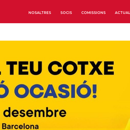
NOSALTRES
SOCIS
COMISSIONS
ACTUAL
Sobre nosaltres
Òrgans de Govern
Òrgans Consultius
Estructura Executiva
Institut d’Estudis Estrat
Societat Barcelonesa d’
Econòmics i Socials
Organitzacions territori
Organitzacions sectoria
Coneix més