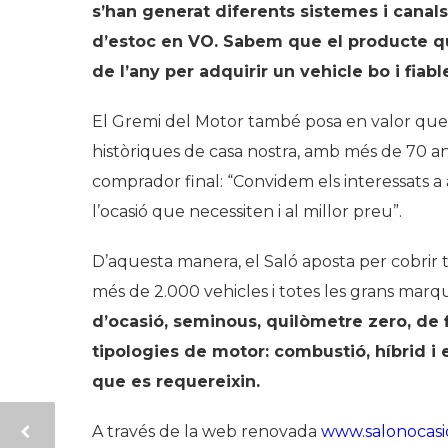
s’han generat diferents sistemes i canal
d’estoc en VO. Sabem que el producte qu
de l’any per adquirir un vehicle bo i fia
El Gremi del Motor també posa en valor que, 
històriques de casa nostra, amb més de 70 an
comprador final: “Convidem els interessats a 
l’ocasió que necessiten i al millor preu”.
D’aquesta manera, el Saló aposta per cobrir t
més de 2.000 vehicles i totes les grans marq
d’ocasió, seminous, quilòmetre zero, de f
tipologies de motor: combustió, híbrid i 
que es requereixin.
A través de la web renovada
www.salonocas