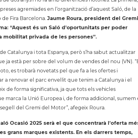
preses agremiades en l’organització d’aquest Saló, de la
ó de Fira Barcelona.
Jaume Roura, president del Grem
irma: “Aquest és un Saló d’oportunitats per poder
la mobilitat privada de les persones”.
c de Catalunya i tota Espanya, però s’ha sabut actualitzar
ue ja està per sobre del volum de vendes del nou (VN). “
o, es trobarà novetats pel que fa a les ofertes i
r a renovar el parc envellit que tenim a Catalunya i el
x de forma significativa, ja que tots els vehicles
e marca la Unió Europea i, de forma addicional, sumem 
 segell del Gremi del Motor”, afegeix Roura.
 Saló Ocasió 2025 serà el que concentrarà l’oferta mé
es grans marques existents. En els darrers temps,