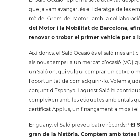
que ja vam avançar, és el lideratge de les em
mà del Gremi del Motor i amb la col·laboraci
del Motor i la Mobilitat de Barcelona, af
renovar o trobar el primer vehicle per a 
Així doncs, el Saló Ocasió és el saló més anti
als nous temps i a un mercat d’ocasió (VO) q
un Saló on, qui vulgui comprar un cotxe o mot
l’oportunitat de com adquirir-lo. Volem ajuda
conjunt d’Espanya. I aquest Saló hi contribuei
compleixen amb les etiquetes ambientals qu
certificat Applus, un finançament a mida i el
Enguany, el Saló preveu batre rècords
: “El
gran de la història. Comptem amb totes l