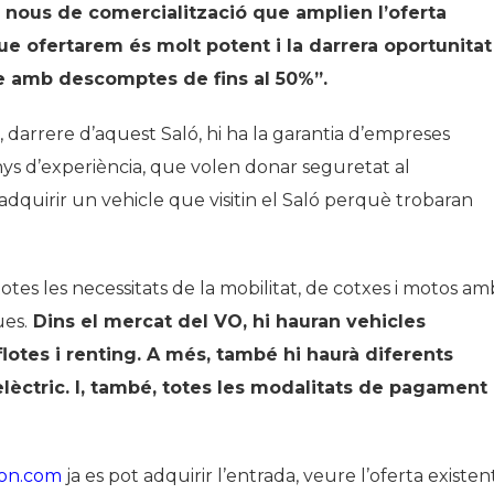
s nous de comercialització que amplien l’oferta
e ofertarem és molt potent i la darrera oportunitat
ble amb descomptes de fins al 50%”.
darrere d’aquest Saló, hi ha la garantia d’empreses
ys d’experiència, que volen donar seguretat al
adquirir un vehicle que visitin el Saló perquè trobaran
otes les necessitats de la mobilitat, de cotxes i motos am
ues.
Dins el mercat del VO, hi hauran vehicles
lotes i renting. A més, també hi haurà diferents
elèctric. I, també, totes les modalitats de pagament
ion.com
ja es pot adquirir l’entrada, veure l’oferta existent