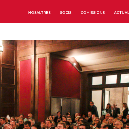
NOSALTRES
SOCIS
COMISSIONS
ACTUAL
Sobre nosaltres
Òrgans de Govern
Òrgans Consultius
Estructura Executiva
Institut d’Estudis Estrat
Societat Barcelonesa d’
Econòmics i Socials
Organitzacions territori
Organitzacions sectoria
Coneix més