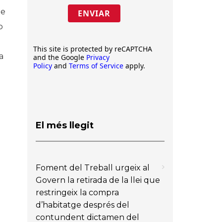
de
ENVIAR
b
This site is protected by reCAPTCHA
a
and the Google
Privacy
Policy
and
Terms of Service
apply.
El més llegit
Foment del Treball urgeix al
Govern la retirada de la llei que
restringeix la compra
d’habitatge després del
contundent dictamen del