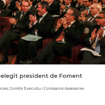
Història
Galeria de Presidents
Biblioteca Arxiu
Seu Social
eelegit president de Foment
ncies, Comitè Executiu i Comissions Assessores