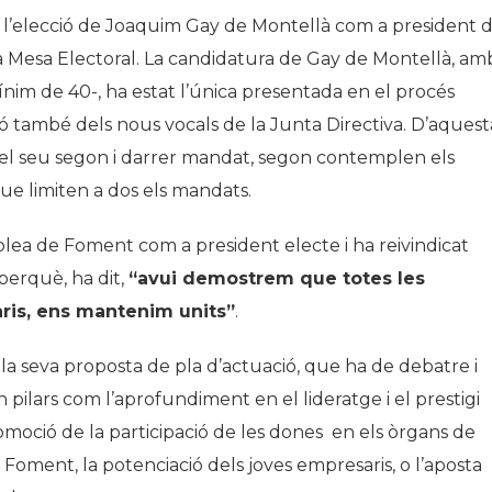
 l’elecció de Joaquim Gay de Montellà com a president 
 la Mesa Electoral. La candidatura de Gay de Montellà, am
im de 40-, ha estat l’única presentada en el procés
ó també dels nous vocals de la Junta Directiva. D’aquest
l seu segon i darrer mandat, segon contemplen els
que limiten a dos els mandats.
mblea de Foment com a president electe i ha reivindicat
perquè, ha dit,
“avui demostrem que totes les
ris, ens mantenim units”
.
la seva proposta de pla d’actuació, que ha de debatre i
n pilars com l’aprofundiment en el lideratge i el prestigi
 promoció de la participació de les dones en els òrgans de
Foment, la potenciació dels joves empresaris, o l’aposta