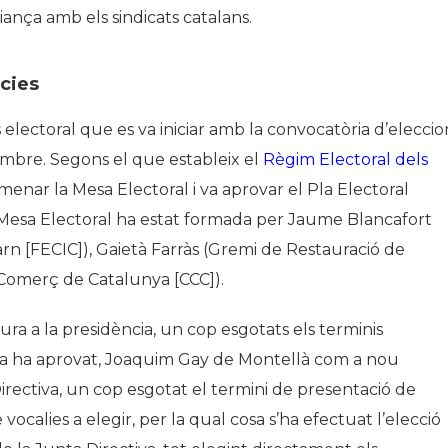
iança amb els sindicats catalans.
cies
electoral que es va iniciar amb la convocatòria d’eleccio
embre. Segons el que estableix el
Règim Electoral dels
omenar la Mesa Electoral i va aprovar el
Pla Electoral
 Mesa Electoral ha estat formada per Jaume Blancafort
arn [FECIC]), Gaietà Farràs (Gremi de Restauració de
 Comerç de Catalunya [CCC]).
a a la presidència, un cop esgotats els terminis
blea ha aprovat, Joaquim Gay de Montellà com a nou
irectiva, un cop esgotat el termini de presentació de
ocalies a elegir, per la qual cosa s’ha efectuat l’elecció