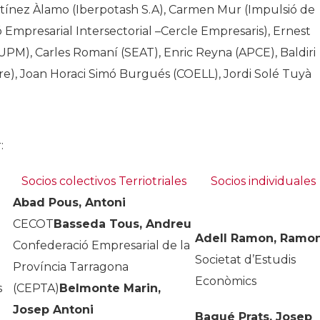
artínez Àlamo (Iberpotash S.A), Carmen Mur (Impulsió de
 Empresarial Intersectorial –Cercle Empresaris), Ernest
UPM), Carles Romaní (SEAT), Enric Reyna (APCE), Baldiri
idre), Joan Horaci Simó Burgués (COELL), Jordi Solé Tuyà
:
Socios colectivos Terriotriales
Socios individuales
Abad Pous, Antoni
CECOT
Basseda Tous, Andreu
Adell Ramon, Ramo
Confederació Empresarial de la
Societat d’Estudis
Província Tarragona
Econòmics
s
(CEPTA)
Belmonte Marin,
Josep Antoni
Bagué Prats, Josep