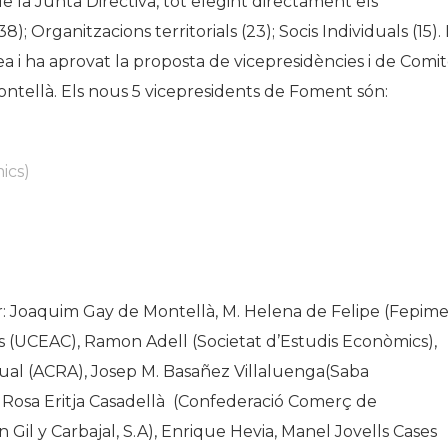
e la Junta Directiva, tot elegint directament els
); Organitzacions territorials (23); Socis Individuals (15).
a i ha aprovat la proposta de vicepresidències i de Comi
ntellà. Els nous 5 vicepresidents de Foment són:
ics)
: Joaquim Gay de Montellà, M. Helena de Felipe (Fepime
s (UCEAC), Ramon Adell (
Societat d’Estudis Econòmics
),
al (ACRA), Josep M. Basañez Villaluenga(Saba
, Rosa Eritja Casadellà (Confederació Comerç de
Gil y Carbajal, S.A), Enrique Hevia, Manel Jovells Cases