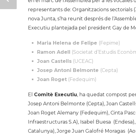
en el marc de l’Assemblea per a les vocalies d
representants de: Organitzacions sectorials (38
nova Junta, s’ha reunit després de l’Assemble
Executiu plantejada pel president Gay de Mo
Maria Helena de Felipe
(Fepime)
Ramon Adell
(Societat d’Estudis Econòm
Joan Castells
(UCEAC)
Josep Antoni Belmonte
(Cepta)
Joan Roget
(Fedequim)
El
Comitè Executiu
, ha quedat compost per
Josep Antoni Belmonte (Cepta), Joan Castell
Joan Roget Alemany (Fedequim), Cinta Pascu
Infraestructuras S.A), Isabel Buesa (Endesa)
Catalunya), Jorge Juan Galofré Moragas (Aon 