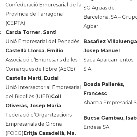
Confederació Empresarial de la
SG Aguas de
Província de Tarragona
Barcelona, SA – Grup
(CEPTA)
Agbar
c
Carda Torner, Santi
Unió Empresarial del Penedès
Basañez Villaluenga
Castellà Llorca, Emilio
Josep Manuel
Associació d’Empresaris de les
Saba Aparcamientos,
Comarques de l’Ebre (AECE)
S.A.
Castells Martí, Eudal
Boada Pallerés,
Unió Intersectorial Empresarial
Francesc
del Ripollès (UIER)
Coll
Abantia Empresarial S
Oliveras, Josep Maria
Federació d’Organitzacions
Buesa Gambau, Isab
Empresarials de Girona
Endesa SA
(FOEG)
Eritja Casadellà, Ma.