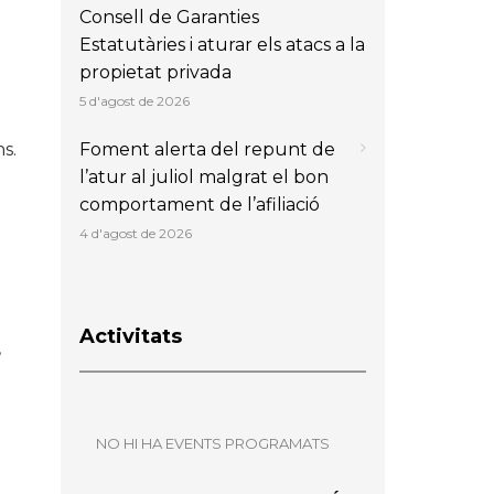
Consell de Garanties
Estatutàries i aturar els atacs a la
propietat privada
5 d'agost de 2026
Foment alerta del repunt de
s.
l’atur al juliol malgrat el bon
comportament de l’afiliació
4 d'agost de 2026
Activitats
,
NO HI HA EVENTS PROGRAMATS