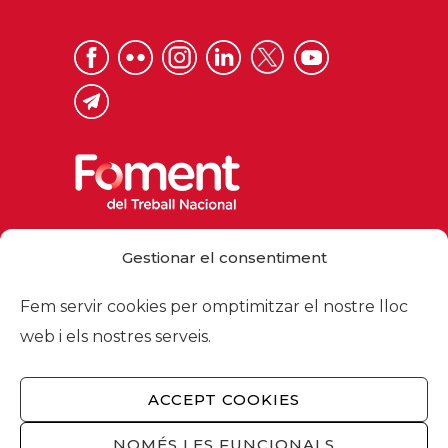
Via Laietana 32, 08003 Barcelona
Gestionar el consentiment
Tel. 93 484 12 00
foment@foment.com
Fem servir cookies per omptimitzar el nostre lloc
web i els nostres serveis.
ACCEPT COOKIES
© 2026 - Foment del Treball Nacional
Nosaltres
/
Associats
/
Comissions
/
NOMÉS LES FUNCIONALS