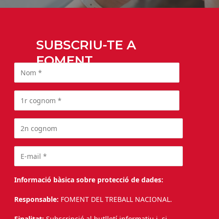
SUBSCRIU-TE A
FOMENT
Informació bàsica sobre protecció de dades:
Responsable:
FOMENT DEL TREBALL NACIONAL.
Finalitat:
Subscripció al butlletí informatiu i, si