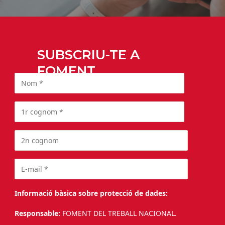
SUBSCRIU-TE A
FOMENT
Informació bàsica sobre protecció de dades:
Responsable:
FOMENT DEL TREBALL NACIONAL.