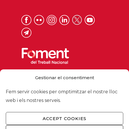
Via Laietana 32, 08003 Barcelona
Gestionar el consentiment
Tel. 93 484 12 00
foment@foment.com
Fem servir cookies per omptimitzar el nostre lloc
web i els nostres serveis.
ACCEPT COOKIES
© 2026 - Foment del Treball Nacional
Nosaltres
/
Associats
/
Comissions
/