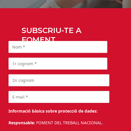
SUBSCRIU-TE A
FOMENT
Informació bàsica sobre protecció de dades:
Responsable:
FOMENT DEL TREBALL NACIONAL.