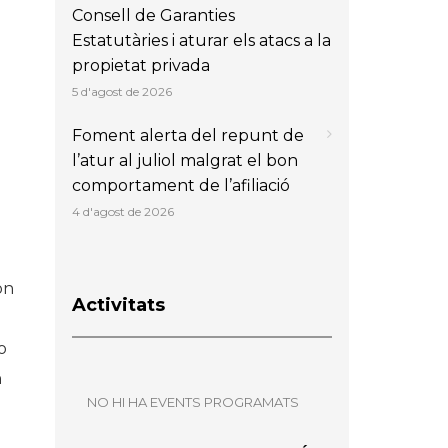
Consell de Garanties
Estatutàries i aturar els atacs a la
propietat privada
5 d'agost de 2026
Foment alerta del repunt de
l’atur al juliol malgrat el bon
comportament de l’afiliació
4 d'agost de 2026
on
Activitats
o
n
NO HI HA EVENTS PROGRAMATS