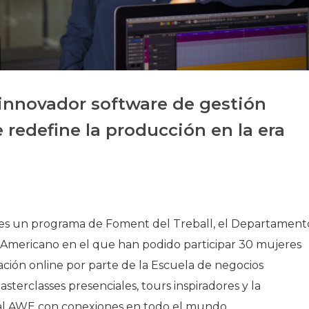
Història
Galeria de Presidents
Biblioteca Arxiu
Seu Social
 innovador software de gestión
redefine la producción en la era
s un programa de Foment del Treball, el Departament
 Americano en el que han podido participar 30 mujeres
ción online por parte de la Escuela de negocios
terclasses presenciales, tours inspiradores y la
bal AWE con conexiones en todo el mundo.