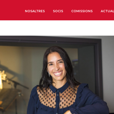
NOSALTRES
SOCIS
COMISSIONS
ACTUAL
Sobre nosaltres
Òrgans de Govern
Òrgans Consultius
Estructura Executiva
Institut d’Estudis Estrat
Societat Barcelonesa d’
Econòmics i Socials
Organitzacions territori
Organitzacions sectoria
Coneix més