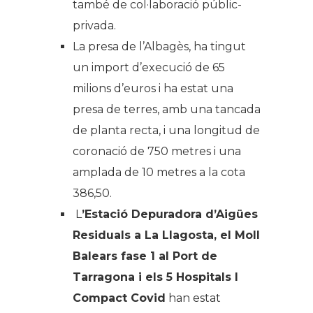
també de col·laboració públic-
privada.
La presa de l’Albagès, ha tingut
un import d’execució de 65
milions d’euros i ha estat una
presa de terres, amb una tancada
de planta recta, i una longitud de
coronació de 750 metres i una
amplada de 10 metres a la cota
386,50.
L
’Estació Depuradora d’Aigües
Residuals a La Llagosta, el Moll
Balears fase 1 al Port de
Tarragona i els 5 Hospitals I
Compact Covid
han estat