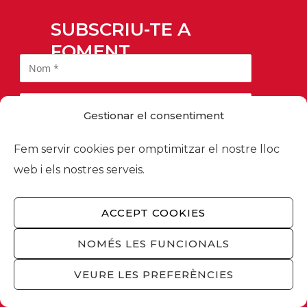
SUBSCRIU-TE A
FOMENT
Gestionar el consentiment
Fem servir cookies per omptimitzar el nostre lloc
web i els nostres serveis.
ACCEPT COOKIES
Informació bàsica sobre protecció de dades:
NOMÉS LES FUNCIONALS
Responsable:
FOMENT DEL TREBALL NACIONAL.
Finalitat:
Subscripció al butlletí informatiu i, si
VEURE LES PREFERÈNCIES
escau, per a prospecció comercial.