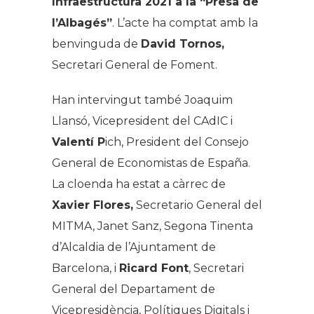
Infraestructura 2021 a la “Presa de
l’Albagés”
. L’acte ha comptat amb la
benvinguda de
David Tornos,
Secretari General de Foment.
Han intervingut també Joaquim
Llansó, Vicepresident del CAdIC i
Valentí P
ich, President del Consejo
General de Economistas de España.
La cloenda ha estat a càrrec de
Xavier Flores,
Secretario General del
MITMA,
Janet Sanz
, Segona Tinenta
d’Alcaldia de l’Ajuntament de
Barcelona, i
Ricard Font
, Secretari
General del Departament de
Vicepresidència, Polítiques Digitals i