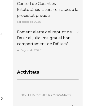
Consell de Garanties
Estatutàries i aturar els atacs a la
propietat privada
5 d'agost de 2026
Foment alerta del repunt de
o
l’atur al juliol malgrat el bon
comportament de l’afiliació
4 d'agost de 2026
r
Activitats
n
NO HI HA EVENTS PROGRAMATS
 y