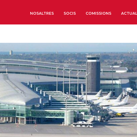
NOSALTRES
SOCIS
COMISSIONS
ACTUAL
Sobre nosaltres
Òrgans de Govern
Òrgans Consultius
Estructura Executiva
Institut d’Estudis Estrat
Societat Barcelonesa d’
Econòmics i Socials
Organitzacions territori
Organitzacions sectoria
Coneix més