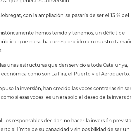
eza que genera esta inversión.
 Llobregat, con la ampliación, se pasaría de ser el 13 % del
e históricamente hemos tenido y tenemos, un déficit de
e público, que no se ha correspondido con nuestro tamañ
a.
adas unas estructuras que dan servicio a toda Catalunya,
económica como son La Fira, el Puerto y el Aeropuerto.
puso la inversión, han crecido las voces contrarias sin se
 como si esas voces les uniera solo el deseo de la inversió
, los responsables decidan no hacer la inversión prevista
o al límite de su capacidad y sin posibilidad de ser un