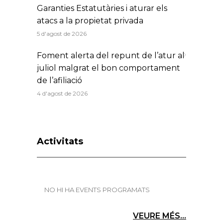
Garanties Estatutàries i aturar els
atacs a la propietat privada
5 d'agost de 2026
Foment alerta del repunt de l’atur al
juliol malgrat el bon comportament
de l’afiliació
4 d'agost de 2026
Activitats
NO HI HA EVENTS PROGRAMATS
VEURE MÉS...