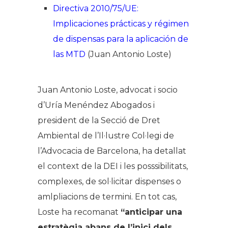
Directiva 2010/75/UE:
Implicaciones prácticas y régimen
de dispensas para la aplicación de
las MTD
(Juan Antonio Loste)
Juan Antonio Loste, advocat i socio
d’Uría Menéndez Abogados i
president de la Secció de Dret
Ambiental de l’Il·lustre Col·legi de
l’Advocacia de Barcelona, ha detallat
el context de la DEI i les posssibilitats,
complexes, de sol·licitar dispenses o
amlpliacions de termini. En tot cas,
Loste ha recomanat
“anticipar una
estratègia abans de l’inici dels