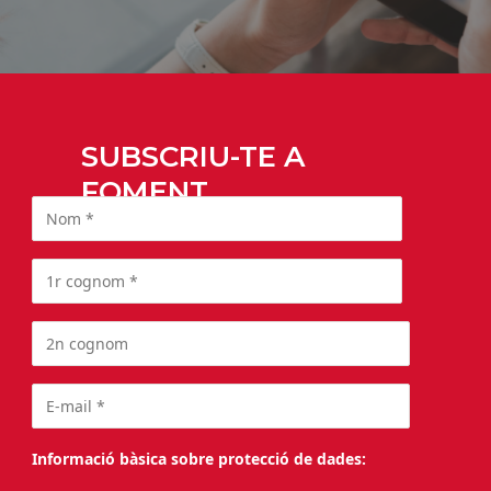
SUBSCRIU-TE A
FOMENT
Informació bàsica sobre protecció de dades: