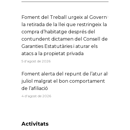
Foment del Treball urgeix al Govern
la retirada de la llei que restringeix la
compra d’habitatge després del
contundent dictamen del Consell de
Garanties Estatutàries i aturar els
atacs a la propietat privada
5 d'agost de 2026
Foment alerta del repunt de l’atur al
juliol malgrat el bon comportament
de l’afiliació
4 d'agost de 2026
Activitats