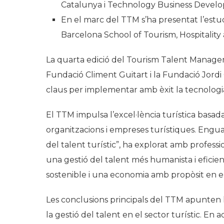
Catalunya i Technology Business Develo
En el marc del TTM s’ha presentat l’estud
Barcelona School of Tourism, Hospitalit
La quarta edició del Tourism Talent Managem
Fundació Climent Guitart i la Fundació Jordi 
claus per implementar amb èxit la tecnologia e
El TTM impulsa l’excel·lència turística basad
organitzacions i empreses turístiques. Enguany,
del talent turístic”, ha explorat amb profess
una gestió del talent més humanista i eficie
sostenible i una economia amb propòsit en el
Les conclusions principals del TTM apunten la
la gestió del talent en el sector turístic. En 