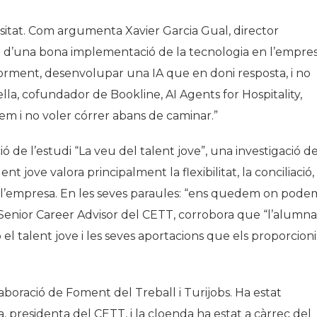
essitat. Com argumenta Xavier Garcia Gual, director
au d’una bona implementació de la tecnologia en l’empre
eriorment, desenvolupar una IA que en doni resposta, i no
lla, cofundador de Bookline, AI Agents for Hospitality,
m i no voler córrer abans de caminar.”
ió de l’estudi “La veu del talent jove”, una investigació d
t jove valora principalment la flexibilitat, la conciliació, 
dins l’empresa. En les seves paraules: “ens quedem on pode
, Senior Career Advisor del CETT, corrobora que “l’alumna
talent jove i les seves aportacions que els proporcion
aboració de Foment del Treball i Turijobs. Ha estat
, presidenta del CETT, i la cloenda ha estat a càrrec del