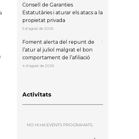
Consell de Garanties
Estatutàries i aturar els atacs a la
a
propietat privada
5 d'agost de 2026
Foment alerta del repunt de
l’atur al juliol malgrat el bon
a
comportament de l’afiliació
4 d'agost de 2026
Activitats
NO HI HA EVENTS PROGRAMATS