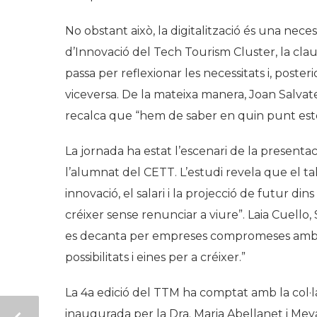
No obstant això, la digitalització és una nec
d’Innovació del Tech Tourism Cluster, la cl
passa per reflexionar les necessitats i, post
viceversa. De la mateixa manera, Joan Salvate
recalca que “hem de saber en quin punt este
La jornada ha estat l’escenari de la presentac
l’alumnat del CETT. L’estudi revela que el talen
innovació, el salari i la projecció de futur 
créixer sense renunciar a viure”. Laia Cuello
es decanta per empreses compromeses amb el 
possibilitats i eines per a créixer.”
La 4a edició del TTM ha comptat amb la col·l
inaugurada per la Dra. Maria Abellanet i Meya