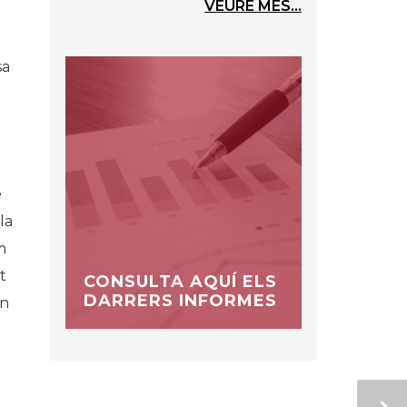
VEURE MÉS...
sa
e
la
m
t
CONSULTA AQUÍ ELS
DARRERS INFORMES
in