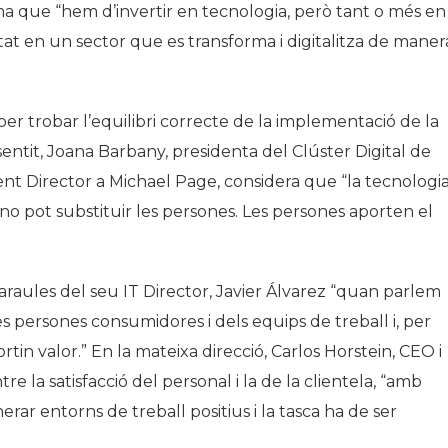
firma que “hem d’invertir en tecnologia, però tant o més en
itat en un sector que es transforma i digitalitza de maner
er trobar l’equilibri correcte de la implementació de la
entit, Joana Barbany, presidenta del Clúster Digital de
t Director a Michael Page, considera que “la tecnologi
 no pot substituir les persones. Les persones aporten el
raules del seu IT Director, Javier Álvarez “quan parlem
s persones consumidores i dels equips de treball i, per
rtin valor.” En la mateixa direcció, Carlos Horstein, CEO i
tre la satisfacció del personal i la de la clientela, “amb
rar entorns de treball positius i la tasca ha de ser