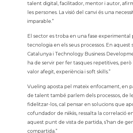
talent digital, facilitador, mentor i autor, a
les persones. La visió del canvi és una necess
imparable.”
El sector es troba en una fase experimental p
tecnologia en els seus processos. En aquest s
Catalunya i Technology Business Developmen
ha de servir per fer tasques repetitives, però
valor afegit, experiència i soft skills.”
Vueling aposta pel mateix enfocament, en pa
de talent també parlem dels processos, de le
fidelitzar-los, cal pensar en solucions que apo
cofundador de niikiis, ressalta la correlació en
aquest punt de vista de partida, s’han de gene
compartida.”