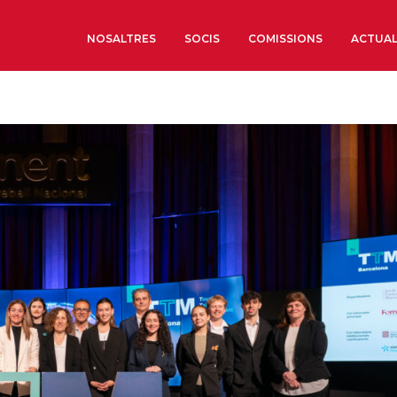
NOSALTRES
SOCIS
COMISSIONS
ACTUAL
Sobre nosaltres
Òrgans de Govern
Òrgans Consultius
Estructura Executiva
Institut d’Estudis Estrat
Societat Barcelonesa d’
Econòmics i Socials
Organitzacions territori
Organitzacions sectoria
Coneix més