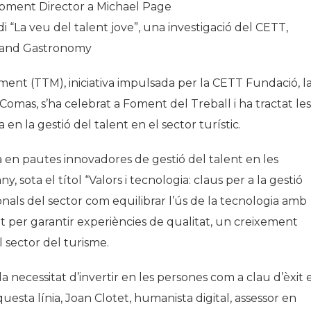
pment Director a Michael Page
i “La veu del talent jove”, una investigació del CETT,
y and Gastronomy
ent (TTM), iniciativa impulsada per la CETT Fundació, l
Comas, s’ha celebrat a Foment del Treball i ha tractat les
n la gestió del talent en el sector turístic.
a en pautes innovadores de gestió del talent en les
 sota el títol “Valors i tecnologia: claus per a la gestió
ionals del sector com equilibrar l’ús de la tecnologia amb
nt per garantir experiències de qualitat, un creixement
 sector del turisme.
 necessitat d’invertir en les persones com a clau d’èxit 
aquesta línia, Joan Clotet, humanista digital, assessor en