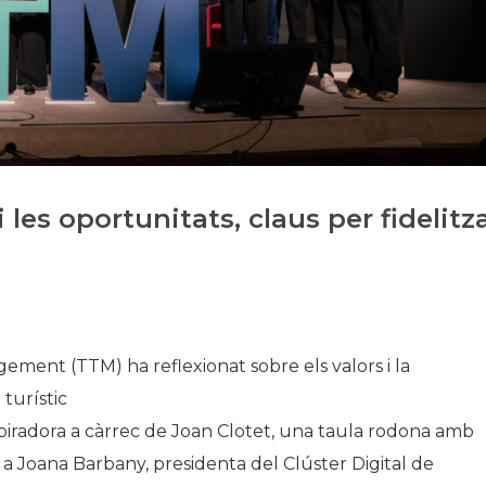
Història
Galeria de Presidents
Biblioteca Arxiu
Seu Social
 i les oportunitats, claus per fidelitz
ement (TTM) ha reflexionat sobre els valors i la
 turístic
iradora a càrrec de Joan Clotet, una taula rodona amb
 a Joana Barbany, presidenta del Clúster Digital de