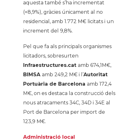
aquesta també s’ha incrementat
(+8,9%), gràcies únicament al no
residencial, amb 1.772 M€ licitats i un
increment del 9,8%.
Pel que fa als principals organismes
licitadors, sobresurten
Infraestructures.cat
amb 674,1M€,
BIMSA
amb 249,2 M€ i l’
Autoritat
Portuària de Barcelona
amb 172,4
M€, on es destaca la construcció dels
nous atracaments 34C, 34D i 34E al
Port de Barcelona per import de
123,9 M€.
Administració local