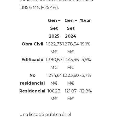
1.185,6 M€ (+25,4%).
Gen –
Gen –
%var
Set
Set
2025
2024
Obra Civil
1.522,73
1.278,34
19,1%
M€
M€
Edificació
1.380,87
1.445,46
-4,5%
M€
M€
No
1.274,64
1.323,60
-3,7%
residencial
M€
M€
Residencial
106,23
121,87
-12,8%
M€
M€
.
Una licitació pública és el