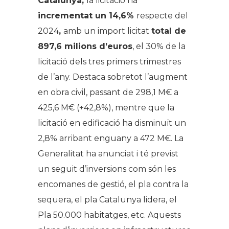
Catalunya,
la licitació ha
incrementat un 14,6%
respecte del
2024
,
amb un import licitat
total de
897,6 milions d’euros
, el 30% de la
licitació dels tres primers trimestres
de l’any. Destaca sobretot l’augment
en obra civil, passant de 298,1 M€ a
425,6 M€ (+42,8%), mentre que la
licitació en edificació ha disminuït un
2,8% arribant enguany a 472 M€. La
Generalitat ha anunciat i té previst
un seguit d’inversions com són les
encomanes de gestió, el pla contra la
sequera, el pla Catalunya lidera, el
Pla 50.000 habitatges, etc. Aquests