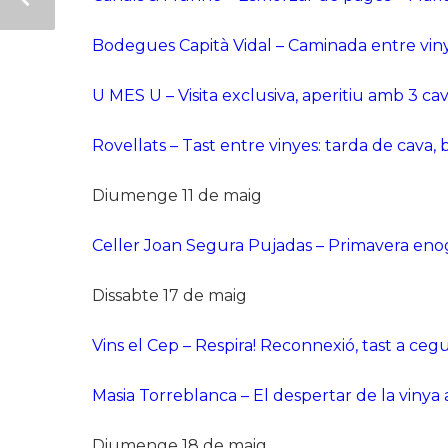
Bodegues Capità Vidal – Caminada entre viny
U MES U – Visita exclusiva, aperitiu amb 3 caves
Rovellats – Tast entre vinyes: tarda de cava
Diumenge 11 de maig
Celler Joan Segura Pujadas – Primavera enog
Dissabte 17 de maig
Vins el Cep – Respira! Reconnexió, tast a ce
Masia Torreblanca – El despertar de la viny
Diumenge 18 de maig