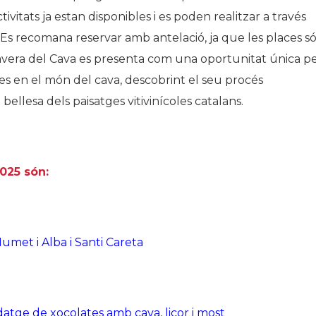
tivitats ja estan disponibles i es poden realitzar a través
. Es recomana reservar amb antelació, ja que les places s
vera del Cava
es presenta com una oportunitat única p
es en el món del cava, descobrint el seu procés
 bellesa dels paisatges vitivinícoles catalans.
025 són:
Humet i Alba i Santi Careta
tge de xocolates amb cava, licor i most