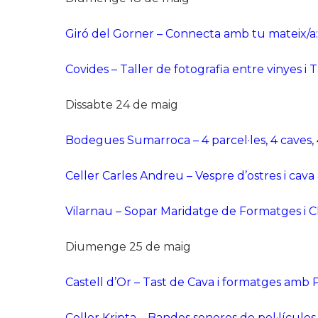
Giró del Gorner – Connecta amb tu mateix/a
Covides – Taller de fotografia entre vinyes i 
Dissabte 24 de maig
Bodegues Sumarroca – 4 parcel·les, 4 caves,
Celler Carles Andreu – Vespre d’ostres i cava
Vilarnau – Sopar Maridatge de Formatges i 
Diumenge 25 de maig
Castell d’Or – Tast de Cava i formatges amb 
Celler Kripta – Bandes sonores de pel·lícul