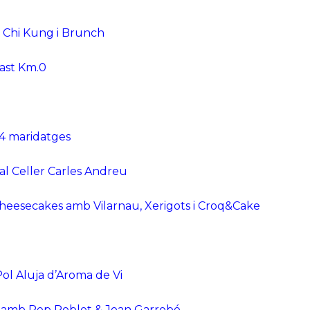
: Chi Kung i Brunch
Tast Km.0
 4 maridatges
 al Celler Carles Andreu
Cheesecakes amb Vilarnau, Xerigots i Croq&Cake
Pol Aluja d’Aroma de Vi
es amb Pep Poblet & Joan Garrobé