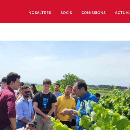
NOSALTRES
SOCIS
COMISSIONS
ACTUAL
Sobre nosaltres
Òrgans de Govern
Òrgans Consultius
Estructura Executiva
Institut d’Estudis Estrat
Societat Barcelonesa d’
Econòmics i Socials
Organitzacions territori
Organitzacions sectoria
Coneix més