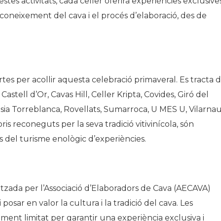
estes activitats, cada celler oferirà experiències exclusive
coneixement del cava i el procés d’elaboració, des de
rtes per acollir aquesta celebració primaveral. Es tracta d
stell d’Or, Cavas Hill, Celler Kripta, Covides, Giró del
sia Torreblanca, Rovellats, Sumarroca, U MES U, Vilarnau
ris reconeguts per la seva tradició vitivinícola, són
ls del turisme enològic d’experiències.
nitzada per l’Associació d’Elaboradors de Cava (AECAVA)
osar en valor la cultura i la tradició del cava. Les
orament limitat per garantir una experiència exclusiva i