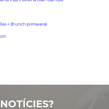
olles + Brunch primaveral
com
NOTÍCIES?