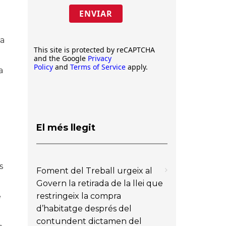
ENVIAR
na
This site is protected by reCAPTCHA
and the Google
Privacy
Policy
and
Terms of Service
apply.
a
El més llegit
s
Foment del Treball urgeix al
Govern la retirada de la llei que
restringeix la compra
e
d’habitatge després del
contundent dictamen del