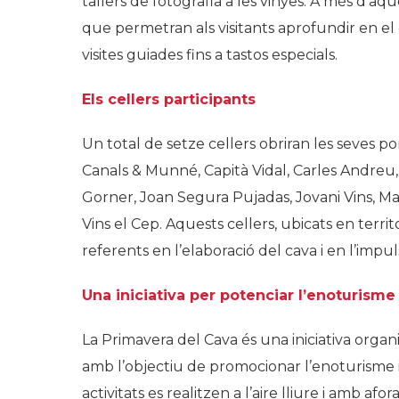
tallers de fotografia a les vinyes. A més d’aqu
que permetran als visitants aprofundir en el 
visites guiades fins a tastos especials.
Els cellers participants
Un total de setze cellers obriran les seves po
Canals & Munné, Capità Vidal, Carles Andreu, Ca
Gorner, Joan Segura Pujadas, Jovani Vins, Ma
Vins el Cep. Aquests cellers, ubicats en territo
referents en l’elaboració del cava i en l’impu
Una iniciativa per potenciar l’enoturisme
La Primavera del Cava
és una iniciativa orga
amb l’objectiu de promocionar l’enoturisme i p
activitats es realitzen a l’aire lliure i amb af