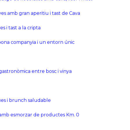
es amb gran aperitiu i tast de Cava
 i tast a la cripta
, bona companyia i un entorn únic
astronòmica entre bosc i vinya
gues i brunch saludable
a amb esmorzar de productes Km. 0