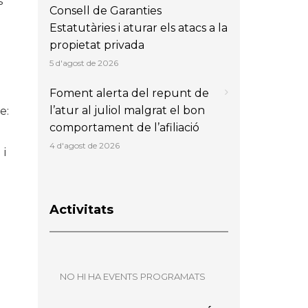
s
Consell de Garanties
Estatutàries i aturar els atacs a la
propietat privada
5 d'agost de 2026
Foment alerta del repunt de
l’atur al juliol malgrat el bon
e:
comportament de l’afiliació
4 d'agost de 2026
 i
Activitats
NO HI HA EVENTS PROGRAMATS