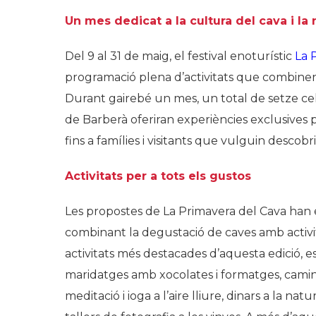
Un mes dedicat a la cultura del cava i la 
Del 9 al 31 de maig, el festival enoturístic
La 
programació plena d’activitats que combinen l
Durant gairebé un mes, un total de setze ce
de Barberà oferiran experiències exclusives 
fins a famílies i visitants que vulguin descob
Activitats per a tots els gustos
Les propostes de
La Primavera del Cava
han e
combinant la degustació de caves amb activita
activitats més destacades d’aquesta edició, 
maridatges amb xocolates i formatges, caminad
meditació i ioga a l’aire lliure, dinars a la nat