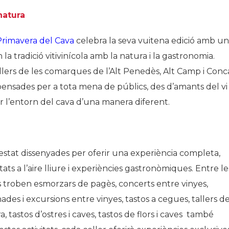
natura
Primavera del Cava
celebra la seva vuitena edició amb u
a tradició vitivinícola amb la natura i la gastronomia.
llers de les comarques de l’Alt Penedès, Alt Camp i Conc
pensades per a tota mena de públics, des d’amants del vi
rir l’entorn del cava d’una manera diferent.
stat dissenyades per oferir una experiència completa,
ts a l’aire lliure i experiències gastronòmiques. Entre le
es troben esmorzars de pagès, concerts entre vinyes,
es i excursions entre vinyes, tastos a cegues, tallers d
ura, tastos d’ostres i caves, tastos de flors i caves també