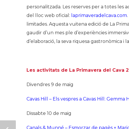
personalitzada. Les reserves per a totes les ac
del lloc web oficial:
laprimaveradelcava.com
limitades. Aquesta vuitena edició de
La Prima
gaudir d’un mes ple d’experiències immersiv
d’elaboració, la seva riquesa gastronòmica i la
Les activitats de La Primavera del Cava 2
Divendres 9 de maig
Cavas Hill – Els vespres a Cavas Hill: Gemma 
Dissabte 10 de maig
Canals & Munné – Esmorzar de pagès + Marida