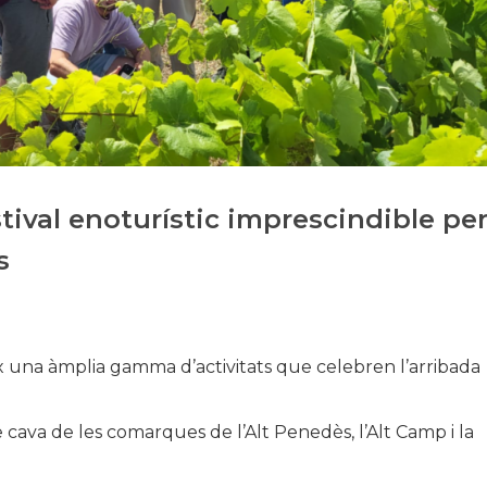
Història
Galeria de Presidents
Biblioteca Arxiu
Seu Social
stival enoturístic imprescindible pe
s
eix una àmplia gamma d’activitats que celebren l’arribada
e cava de les comarques de l’Alt Penedès, l’Alt Camp i la