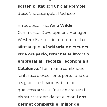
sostenibilitat
, són un clar exemple
d’això”, ha assenyalat Pacheco.
En aquesta línia,
Anja Wilde
,
Commercial Development Manager
Western Europe de Intercruises ha
afirmat que
la indústria de creuers
crea ocupació, fomenta la inversió
empresarial i recolza l’economia a
Catalunya
. “Tenim una combinació
fantàstica d’excel·lents ports i una de
les grans destinacions del món, la
qual cosa atreu a línies de creuers i
els seus viatgers de tot el món, i
ens
permet compartir el millor de