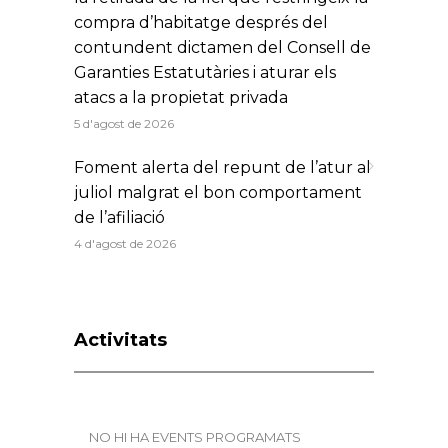
compra d’habitatge després del
contundent dictamen del Consell de
Garanties Estatutàries i aturar els
atacs a la propietat privada
5 d'agost de 2026
Foment alerta del repunt de l’atur al
juliol malgrat el bon comportament
de l’afiliació
4 d'agost de 2026
Activitats
NO HI HA EVENTS PROGRAMATS