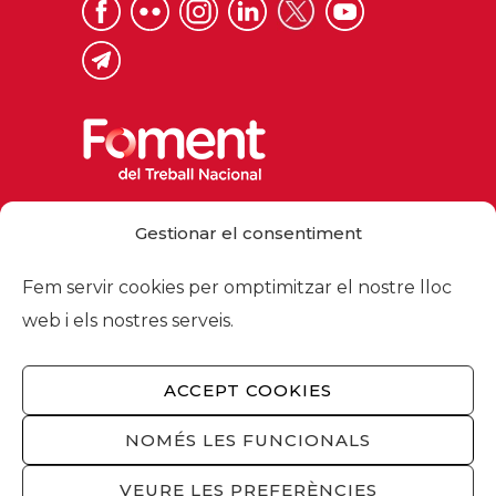
Via Laietana 32, 08003 Barcelona
Gestionar el consentiment
Tel. 93 484 12 00
foment@foment.com
Fem servir cookies per omptimitzar el nostre lloc
web i els nostres serveis.
ACCEPT COOKIES
© 2026 - Foment del Treball Nacional
Nosaltres
/
Associats
/
Comissions
/
NOMÉS LES FUNCIONALS
Actualitat
/
Serveis
/
Avís legal
/
Política de
privacitat
/
Política cookies
/
Privacitat
VEURE LES PREFERÈNCIES