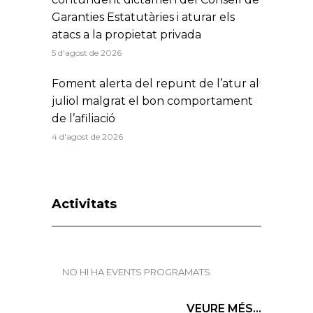
Garanties Estatutàries i aturar els
atacs a la propietat privada
5 d'agost de 2026
Foment alerta del repunt de l’atur al
juliol malgrat el bon comportament
de l’afiliació
4 d'agost de 2026
Activitats
NO HI HA EVENTS PROGRAMATS
VEURE MÉS...