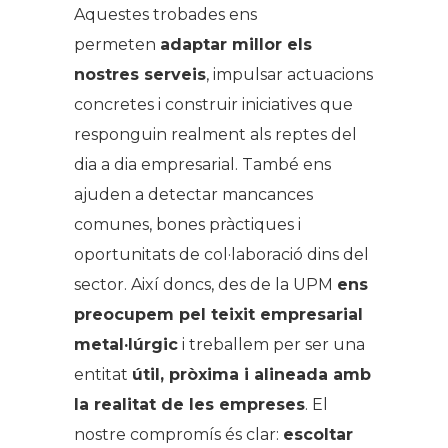
Aquestes trobades ens
permeten
adaptar millor els
nostres serveis
, impulsar actuacions
concretes i construir iniciatives que
responguin realment als reptes del
dia a dia empresarial. També ens
ajuden a detectar mancances
comunes, bones pràctiques i
oportunitats de col·laboració dins del
sector. Així doncs, des de la UPM
ens
preocupem pel teixit empresarial
metal·lúrgic
i
treball
em per ser una
entitat
útil, pròxima i alineada amb
la realitat de les empreses
. El
nostre compromís és clar:
escoltar