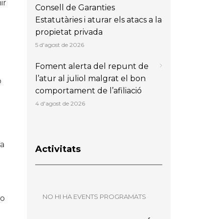
ir
Consell de Garanties
Estatutàries i aturar els atacs a la
propietat privada
5 d'agost de 2026
Foment alerta del repunt de
l’atur al juliol malgrat el bon
o
comportament de l’afiliació
4 d'agost de 2026
 a
Activitats
a
NO HI HA EVENTS PROGRAMATS
ho