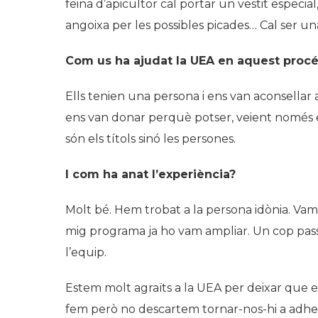
feina d’apicultor cal portar un vestit especial,
angoixa per les possibles picades… Cal ser u
Com us ha ajudat la UEA en aquest proc
Ells tenien una persona i ens van aconsellar 
ens van donar perquè potser, veient només e
són els títols sinó les persones.
I com ha anat l’experiència?
Molt bé. Hem trobat a la persona idònia. Va
mig programa ja ho vam ampliar. Un cop pass
l’equip.
Estem molt agraïts a la UEA per deixar que e
fem però no descartem tornar-nos-hi a adhe