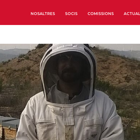
NOSALTRES
SOCIS
COMISSIONS
ACTUAL
Sobre nosaltres
Òrgans de Govern
Òrgans Consultius
Estructura Executiva
Institut d’Estudis Estrat
Societat Barcelonesa d’
Econòmics i Socials
Organitzacions territori
Organitzacions sectoria
Coneix més