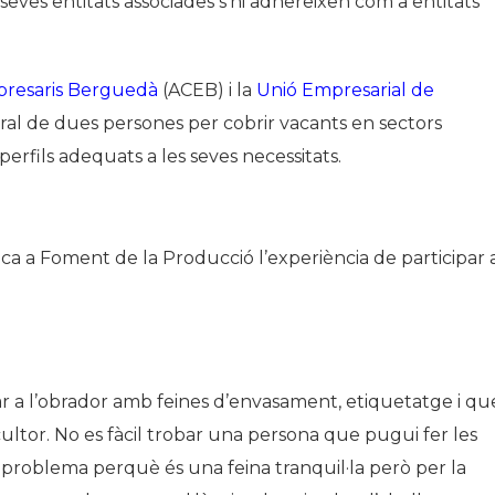
 seves entitats associades s’hi adhereixen com a entitats
presaris Berguedà
(ACEB) i la
Unió Empresarial de
boral de dues persones per cobrir vacants en sectors
perfils adequats a les seves necessitats.
lica a Foment de la Producció l’experiència de participar 
a l’obrador amb feines d’envasament, etiquetatge i qu
cultor. No es fàcil trobar una persona que pugui fer les
a problema perquè és una feina tranquil·la però per la