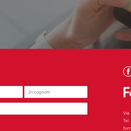
Via
Tel
fo