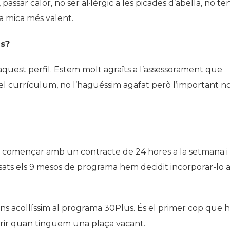
 passar calor, no ser al·lèrgic a les picades d’abella, no ten
na mica més valent.
és?
aquest perfil. Estem molt agraïts a l’assessorament que
l currículum, no l’haguéssim agafat però l’important n
m començar amb un contracte de 24 hores a la setmana i
ats els 9 mesos de programa hem decidit incorporar-lo 
ns acollíssim al programa 30Plus. És el primer cop que 
rir quan tinguem una plaça vacant.