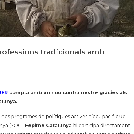
Història
Galeria de Presidents
Biblioteca Arxiu
Seu Social
rofessions tradicionals amb
BER
compta amb un nou contramestre gràcies als
alunya.
 dos programes de polítiques actives d’ocupació que
nya (SOC).
Fepime Catalunya
hi participa directament