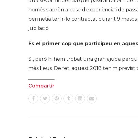
qualsevol incidència que passi al taller i de
només s’aprèn a base d’experiència i de pass
permetia tenir-lo contractat durant 9 mesos p
jubilació.
És el primer cop que participeu en aque
Sí, però hi hem trobat una gran ajuda perquè
més lleus. De fet, aquest 2018 tenim previst t
Compartir