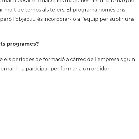
 tornar a posar en marxa les màquines. És una feina que
ar molt de temps als telers. El programa només ens
erò l’objectiu és incorporar-lo a l’equip per suplir una
sts programes?
 els períodes de formació a càrrec de l’empresa siguin
ornar-hi a participar per formar a un ordidor.