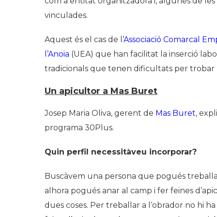
com a entitat organitzadora i, algunes de les
vinculades.
Aquest és el cas de l’
Associació Comarcal Em
l’Anoia
(UEA) que han facilitat la inserció la
tradicionals que tenen dificultats per trobar 
Un apicultor a Mas Buret
Josep Maria Oliva, gerent de
Mas Buret
, exp
programa 30Plus.
Quin perfil necessitàveu incorporar?
Buscàvem una persona que pogués treballar 
alhora pogués anar al camp i fer feines d’api
dues coses. Per treballar a l‘obrador no hi h