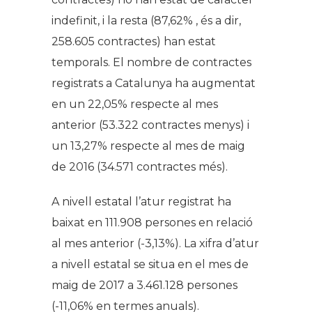
indefinit, i la resta (87,62%
, és a dir,
258.605 contractes) han estat
temporals.
El nombre de contractes
registrats a Catalunya ha augmentat
en un 22,05% respecte al mes
anterior (53.322 contractes menys) i
un 13,27% respecte al mes de maig
de 2016 (34.571 contractes més).
A nivell estatal l’atur registrat ha
baixat en 111.908 persones en relació
al mes anterior (-3,13%).
La xifra d’atur
a nivell estatal se situa en el mes de
maig de 2017 a 3.461.128 persones
(-11,06% en termes anuals).