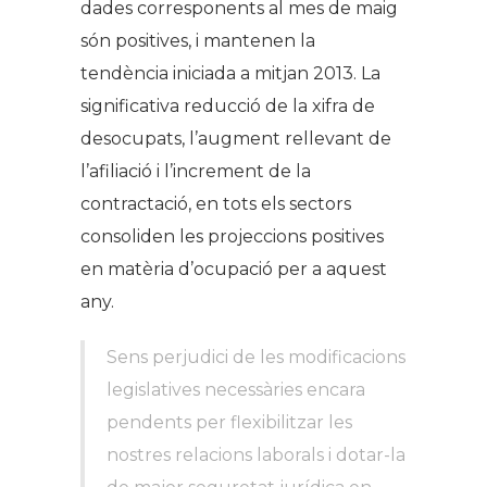
dades corresponents al mes de maig
són positives, i mantenen la
tendència iniciada a mitjan 2013. La
significativa reducció de la xifra de
desocupats, l’augment rellevant de
l’afiliació i l’increment de la
contractació, en tots els
sectors
consoliden les projeccions positives
en matèria d’ocupació per a aquest
any.
Sens perjudici de les modificacions
legislatives necessàries encara
pendents per flexibilitzar les
nostres relacions laborals i dotar-la