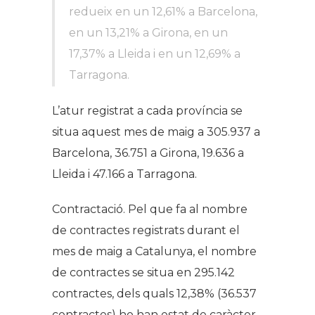
redueix en un 12,61% a Barcelona, ​​
en un 13,21% a Girona, en un
17,37% a Lleida i en un 12,69% a
Tarragona.
L’atur registrat a cada província se
situa aquest mes de maig a 305.937 a
Barcelona, ​​36.751 a Girona, 19.636 a
Lleida i 47.166 a Tarragona.
Contractació.
Pel que fa al nombre
de contractes registrats durant el
mes de maig a Catalunya, el nombre
de contractes se situa en 295.142
contractes, dels quals 12,38% (36.537
contractes) ho han estat de caràcter