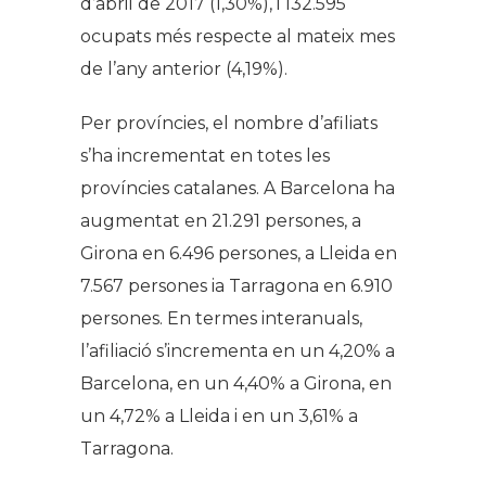
d’abril de 2017 (1,30%), i 132.595
ocupats
més respecte al mateix mes
de l’any anterior (4,19%).
Per províncies, el nombre d’afiliats
s’ha incrementat en totes les
províncies catalanes.
A Barcelona ha
a
ugmentat en
21.291
persones
, a
Girona
en
6.496
persones, a Lleida en
7.567
persones
ia Tarragona en 6.910
persones.
En termes
interanuals,
l’afiliació
s’incrementa en
un 4,20
% a
Barcelona
, en un 4,40% a Girona
, en
un
4,72% a Lleida i en un 3,61%
a
Tarragona.