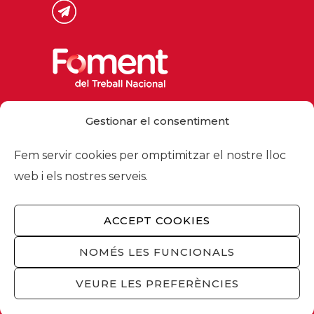
Via Laietana 32, 08003 Barcelona
Gestionar el consentiment
Tel. 93 484 12 00
foment@foment.com
Fem servir cookies per omptimitzar el nostre lloc
web i els nostres serveis.
ACCEPT COOKIES
© 2026 - Foment del Treball Nacional
Nosaltres
/
Associats
/
Comissions
/
NOMÉS LES FUNCIONALS
Actualitat
/
Serveis
/
Avís legal
/
Política de
privacitat
/
Política cookies
/
Privacitat
VEURE LES PREFERÈNCIES
xarxes socials