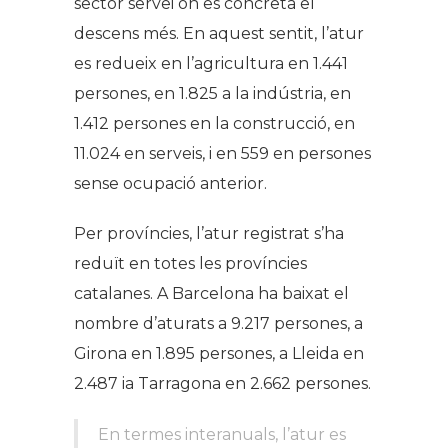
sector servei on es concreta el
descens més.
En aquest sentit, l’atur
es redueix en l’agricultura en 1.441
persones, en 1.825 a la indústria, en
1.412 persones en la construcció, en
11.024 en serveis, i en 559 en persones
sense ocupació anterior.
Per províncies, l’atur registrat s’ha
reduït en totes les províncies
catalanes.
A Barcelona ha baixat el
nombre d’aturats a 9.217 persones, a
Girona en 1.895 persones, a Lleida en
2.487 ia Tarragona en 2.662 persones.
En termes interanuals, l’atur es