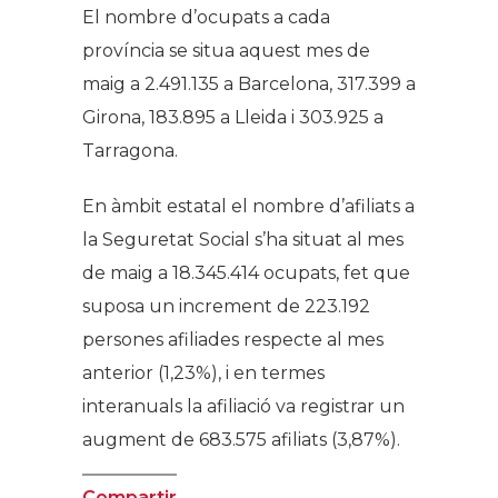
El nombre
d’ocupats a
cada
província
se situa aquest mes de
maig a 2.491.135 a Barcelona, 317.399
a
Girona
,
183.895
a Lleida i 303.925 a
Tarragona.
En àmbit estatal
el nombre
d’afiliats a
la
Seguretat Social s’ha situat al mes
de maig a 18.345.414 ocupats
, fet que
suposa
un increment de
223.192
persones afiliades respecte al mes
anterior (1,23%),
i en termes
interanuals la afiliació va registrar un
augment de 683.575 afiliats (3,87%
)
.
Compartir