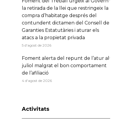
Foment del Treball urgeix al Govern
la retirada de la llei que restringeix la
compra d’habitatge després del
contundent dictamen del Consell de
Garanties Estatutàries i aturar els
atacs a la propietat privada
5 d'agost de 2026
Foment alerta del repunt de l’atur al
juliol malgrat el bon comportament
de l’afiliació
4 d'agost de 2026
Activitats