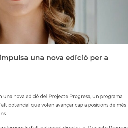
Història
Galeria de Presidents
Biblioteca Arxiu
Seu Social
 impulsa una nova edició per a
n una nova edició del Projecte Progresa, un programa
’alt potencial que volen avançar cap a posicions de més
ons
ofessionals d’alt potencial directiu, el Projecte Progres