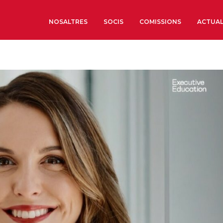
NOSALTRES
SOCIS
COMISSIONS
ACTUAL
Sobre nosaltres
Òrgans de Govern
Òrgans Consultius
Estructura Executiva
Institut d’Estudis Estrat
Societat Barcelonesa d’
Econòmics i Socials
Organitzacions territori
Organitzacions sectoria
Coneix més