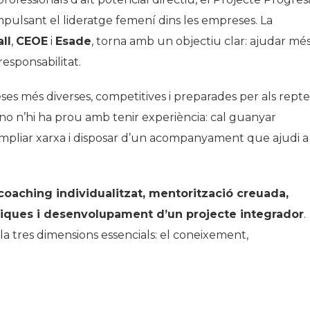
pulsant el lideratge femení dins les empreses. La
ll
,
CEOE
i
Esade
, torna amb un objectiu clar: ajudar mé
responsabilitat.
ses més diverses, competitives i preparades per als repte
no n’hi ha prou amb tenir experiència: cal guanyar
, ampliar xarxa i disposar d’un acompanyament que ajudi a
coaching individualitzat, mentorització creuada,
ctiques i desenvolupament d’un projecte integrador
.
 tres dimensions essencials: el coneixement,