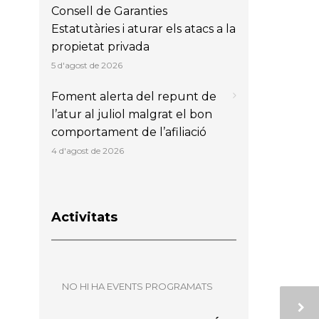
Consell de Garanties
Estatutàries i aturar els atacs a la
propietat privada
5 d'agost de 2026
Foment alerta del repunt de
l’atur al juliol malgrat el bon
comportament de l’afiliació
4 d'agost de 2026
Activitats
NO HI HA EVENTS PROGRAMATS