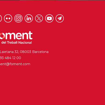
 Laietana 32, 08003 Barcelona
. 93 484 12 00
ment@foment.com