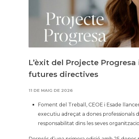
L’èxit del Projecte Progresa
futures directives
11 DE MAIG DE 2026
Foment del Treball, CEOE i Esade llance
executiu adreçat a dones professionals d
responsabilitat dins les seves organitzaci
Després d’una primera edició amb 25 dones pr