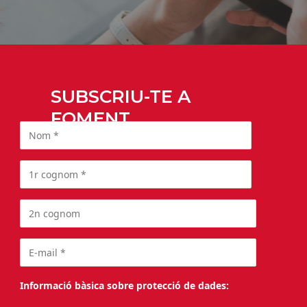
SUBSCRIU-TE A
FOMENT
Informació bàsica sobre protecció de dades: