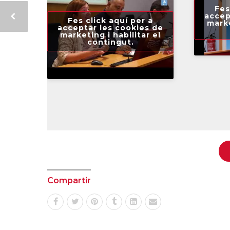
Fes
accep
 a
Fes click aquí per a
marke
s de
acceptar les cookies de
r el
marketing i habilitar el
contingut.
Compartir