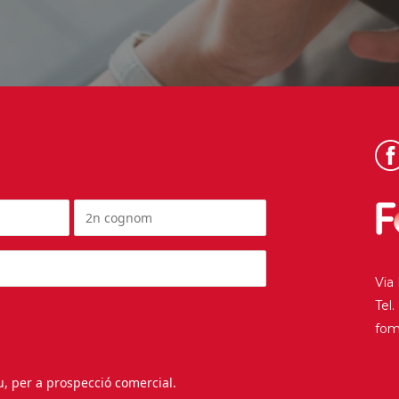
Via
Tel
fo
au, per a prospecció comercial.