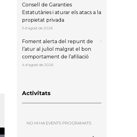
Consell de Garanties
Estatutàries i aturar els atacs a la
propietat privada
5 d'agost de 2026
Foment alerta del repunt de
l’atur al juliol malgrat el bon
comportament de l’afiliació
4 d'agost de 2026
Activitats
NO HI HA EVENTS PROGRAMATS