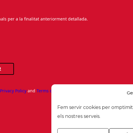
s per a la finalitat anteriorment detallada.
R
e
Privacy Policy
and
Terms of Service
apply.
Ge
Fem servir cookies per omptimitz
els nostres serveis.