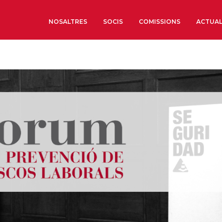
NOSALTRES
SOCIS
COMISSIONS
ACTUAL
Sobre nosaltres
Òrgans de Govern
Òrgans Consultius
Estructura Executiva
Institut d’Estudis Estrat
Societat Barcelonesa d’
Econòmics i Socials
Organitzacions territori
Organitzacions sectoria
Coneix més