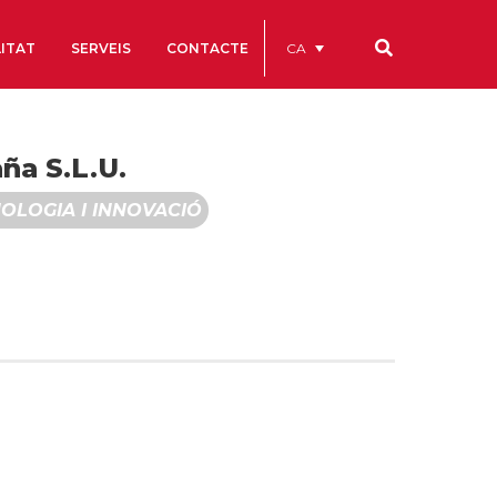
CA
ITAT
SERVEIS
CONTACTE
Els nostres codis
ña S.L.U.
Comptes Anuals
OLOGIA I INNOVACIÓ
Codi Ètic i de Bon Govern
Estatuts
ègics
Portal de la Transparència
Estudis
als
ls