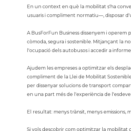
En un context en què la mobilitat s'ha conver
usuaris i compliment normatiu—, disposar d'un
A BusForFun Business dissenyem i operem pl
còmoda, segura i sostenible. Mitjançant la no
l'ocupació dels autobusos i accedir a informes 
Ajudem les empreses a optimitzar els desplaça
compliment de la Llei de Mobilitat Sostenible
per dissenyar solucions de transport compartit
en una part més de l'experiència de l'esdev
El resultat: menys trànsit, menys emissions, m
Si vols descobrir com optimitzar la mobilita