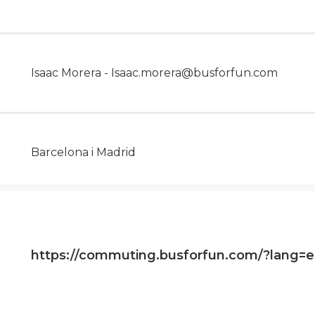
Isaac Morera - Isaac.morera@busforfun.com
Barcelona i Madrid
https://commuting.busforfun.com/?lang=e