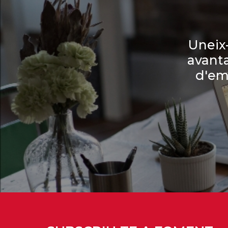
Uneix-
avanta
d'em