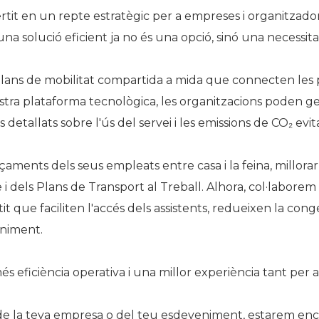
tit en un repte estratègic per a empreses i organitzadors
Història
a solució eficient ja no és una opció, sinó una necessita
Galeria de Presidents
Biblioteca Arxiu
ans de mobilitat compartida a mida que connecten les 
Seu Social
stra plataforma tecnològica, les organitzacions poden ges
detallats sobre l'ús del servei i les emissions de CO₂ evit
ments dels seus empleats entre casa i la feina, millorar l
 i dels Plans de Transport al Treball. Alhora, col·laborem
 que faciliten l'accés dels assistents, redueixen la conge
eniment.
és eficiència operativa i una millor experiència tant per a
t de la teva empresa o del teu esdeveniment, estarem en