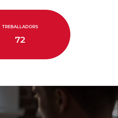
TREBALLADORS
72