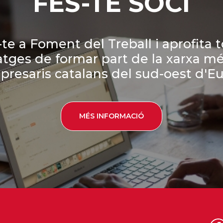
FES-TE SOCI
te a Foment del Treball i aprofita t
tges de formar part de la xarxa m
presaris catalans del sud-oest d'Eu
MÉS INFORMACIÓ