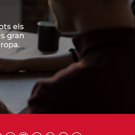
ots els
és gran
ropa.