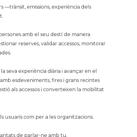
 —trànsit, emissions, experiència dels
t.
persones amb el seu destí de manera
tionar reserves, validar accessos, monitorar
ades.
a seva experiència diària i avançar en el
 amb esdeveniments, fires i grans recintes
stió als accessos i converteixen la mobilitat
ls usuaris com per a les organitzacions.
cantats de parlar-ne amb tu.