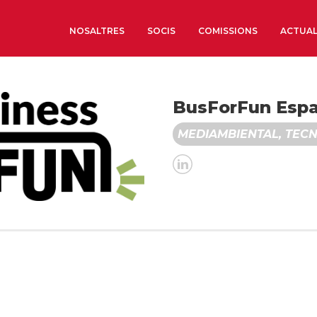
NOSALTRES
SOCIS
COMISSIONS
ACTUAL
Sobre nosaltres
BusForFun Espa
Òrgans de Govern
MEDIAMBIENTAL, TECN
Òrgans Consultius
Estructura Executiva
Institut d’Estudis Estrat
Societat Barcelonesa d’
Econòmics i Socials
Organitzacions territori
Organitzacions sectoria
Coneix més