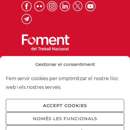
Via Laietana 32, 08003 Barcelona
Gestionar el consentiment
Tel. 93 484 12 00
foment@foment.com
Fem servir cookies per omptimitzar el nostre lloc
web i els nostres serveis.
ACCEPT COOKIES
© 2026 - Foment del Treball Nacional
Nosaltres
/
Associats
/
Comissions
/
NOMÉS LES FUNCIONALS
Actualitat
/
Serveis
/
Avís legal
/
Política de