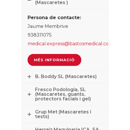
(Mascaretes )
P
ersona de contacte:
Jaume Membrive
938311075
medical.express@bastosmedical.com
MÉS INFORMACIÓ
B. Boddy SL (Mascaretes)
Fresco Podología, SL
(Mascaretes, guants,
protectors facials i gel)
Grup Met (Mascaretes i
tests)
Herraiz Maquinaria ICA, SA