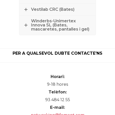
Vestilab CRC (Bates)
Winderbs-Unimertex
Innova SL (Bates,
mascaretes, pantalles i gel)
PER A QUALSEVOL DUBTE CONTACTE’NS
Horari:
9-18 hores
Telèfon:
93 484 12 55
E-mail: