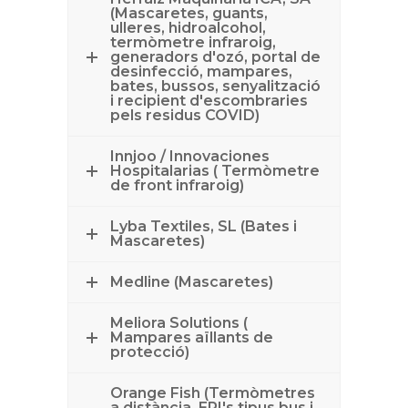
(Mascaretes, guants,
ulleres, hidroalcohol,
termòmetre infraroig,
generadors d'ozó, portal de
desinfecció, mampares,
bates, bussos, senyalització
i recipient d'escombraries
pels residus COVID)
Innjoo / Innovaciones
Hospitalarias ( Termòmetre
de front infraroig)
Lyba Textiles, SL (Bates i
Mascaretes)
Medline (Mascaretes)
Meliora Solutions (
Mampares aïllants de
protecció)
Orange Fish (Termòmetres
a distància, EPI's tipus bus i