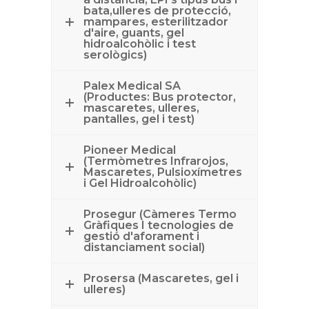
bata,ulleres de protecció,
mampares, esterilitzador
d'aire, guants, gel
hidroalcohòlic i test
serològics)
Palex Medical SA
(Productes: Bus protector,
mascaretes, ulleres,
pantalles, gel i test)
Pioneer Medical
(Termòmetres Infrarojos,
Mascaretes, Pulsioxímetres
i Gel Hidroalcohòlic)
Prosegur (Càmeres Termo
Gràfiques I tecnologies de
gestió d'aforament i
distanciament social)
Prosersa (Mascaretes, gel i
ulleres)