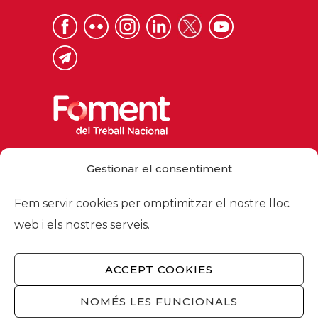
Via Laietana 32, 08003 Barcelona
Gestionar el consentiment
Tel. 93 484 12 00
foment@foment.com
Fem servir cookies per omptimitzar el nostre lloc
web i els nostres serveis.
ACCEPT COOKIES
© 2026 - Foment del Treball Nacional
Nosaltres
/
Associats
/
Comissions
/
NOMÉS LES FUNCIONALS
Actualitat
/
Serveis
/
Avís legal
/
Política de