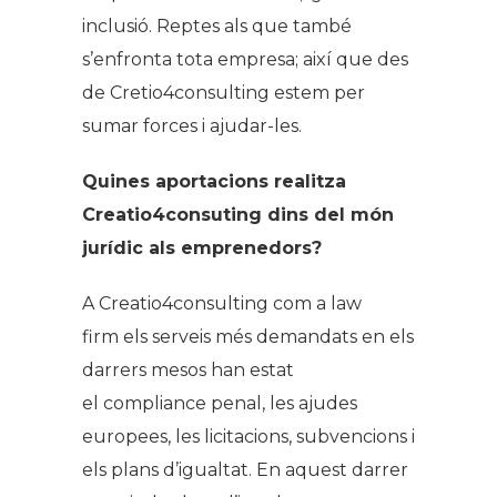
inclusió. Reptes als que també
s’enfronta tota empresa; així que des
de Cretio4consulting estem per
sumar forces i ajudar-les.
Quines aportacions realitza
Creatio4consuting dins del món
jurídic als emprenedors?
A Creatio4consulting com a
law
firm
els serveis més demandats en els
darrers mesos han estat
el
compliance penal
, les ajudes
europees, les licitacions, subvencions i
els plans d’igualtat. En aquest darrer