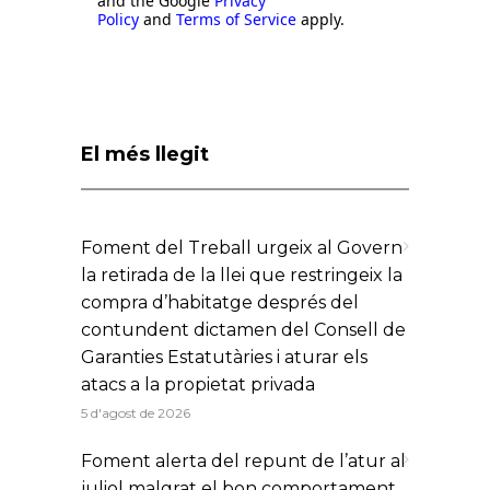
and the Google
Privacy
Policy
and
Terms of Service
apply.
El més llegit
Foment del Treball urgeix al Govern
la retirada de la llei que restringeix la
compra d’habitatge després del
contundent dictamen del Consell de
Garanties Estatutàries i aturar els
atacs a la propietat privada
5 d'agost de 2026
Foment alerta del repunt de l’atur al
juliol malgrat el bon comportament