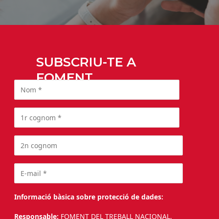
SUBSCRIU-TE A
FOMENT
Informació bàsica sobre protecció de dades:
Responsable:
FOMENT DEL TREBALL NACIONAL.