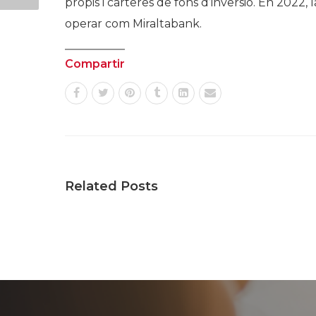
propis i carteres de fons d’inversió. En 2022,
operar com
Miraltabank
.
Compartir
Related Posts