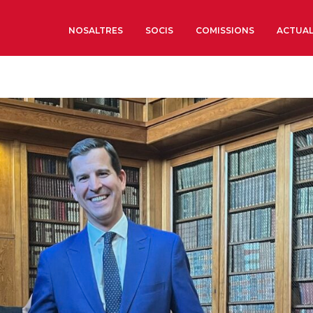
NOSALTRES
SOCIS
COMISSIONS
ACTUAL
Sobre nosaltres
Òrgans de Govern
Òrgans Consultius
Estructura Executiva
Institut d’Estudis Estrat
Societat Barcelonesa d’
Econòmics i Socials
Organitzacions territori
Organitzacions sectoria
Coneix més