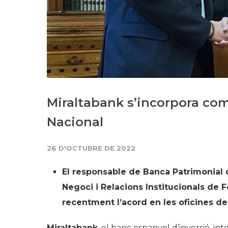
Miraltabank s’incorpora com
Nacional
26 D'OCTUBRE DE 2022
El responsable de Banca Patrimonial
Negoci i Relacions Institucionals de 
recentment l’acord en les oficines de 
Miraltabank
, el banc espanyol d’inversió, int