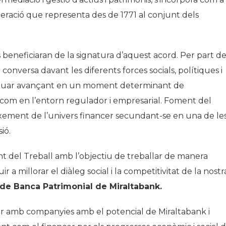
deració que representa des de 1771 al conjunt dels
eneficiaran de la signatura d’aquest acord. Per part de
a conversa davant les diferents forces socials, polítiques i
tinuar avançant en un moment determinant de
, com en l’entorn regulador i empresarial. Foment del
ixement de l’univers financer secundant-se en una de le
ió.
t del Treball amb l’objectiu de treballar de manera
r a millorar el diàleg social i la competitivitat de la nostr
e de Banca Patrimonial de
Miraltabank
.
borar amb companyies amb el potencial de
Miraltabank
i