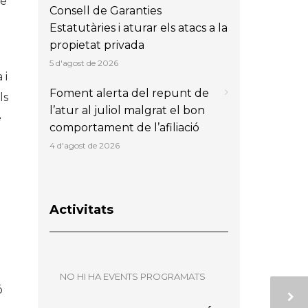
de
Consell de Garanties
Estatutàries i aturar els atacs a la
propietat privada
5 d'agost de 2026
 i
Foment alerta del repunt de
ls
l’atur al juliol malgrat el bon
e
comportament de l’afiliació
4 d'agost de 2026
Activitats
NO HI HA EVENTS PROGRAMATS
ó