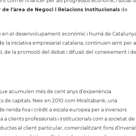
t com el financer per als progressos econòmic i social 
r de l’àrea de Negoci i Relacions Institucionals
de
lau en el desenvolupament econòmic i humà de Catalunya
e la iniciativa empresarial catalana, continuen sent per a
al, de la promoció del debat i difusió del coneixement i d
 que acumulen més de cent anys d’experiència
ats de capitals. Neix en 2010 com
Miraltabank
, una
e renda fixa i crèdit a escala europea per a inversors
da a clients professionals i institucionals com a societat de
ductes al client particular, comercialitzant fons d’inversi