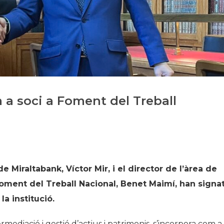
Història
Galeria de Presidents
Biblioteca Arxiu
Seu Social
 a soci a Foment del Treball
 de
Miraltabank
, Víctor Mir, i el director de l’àrea de
Foment del Treball Nacional, Benet
Maimí
, han signa
la institució.
ermediació i gestió d’actius i patrimonis, s’incorpora com a