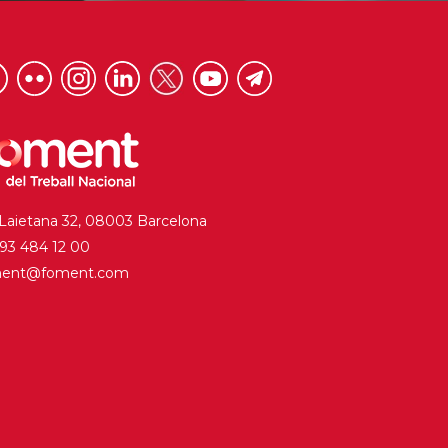
 Laietana 32, 08003 Barcelona
. 93 484 12 00
ment@foment.com