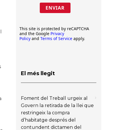
ENVIAR
This site is protected by reCAPTCHA
l
and the Google
Privacy
Policy
and
Terms of Service
apply.
s
El més llegit
Foment del Treball urgeix al
a
Govern la retirada de la llei que
restringeix la compra
d’habitatge després del
contundent dictamen del