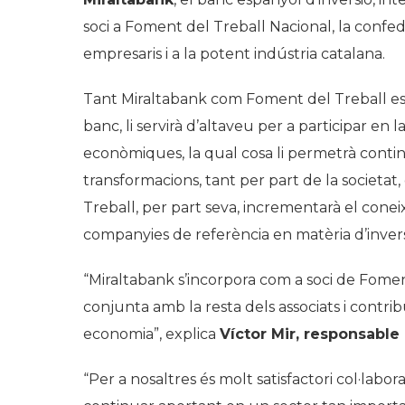
soci a Foment del Treball Nacional, la confe
empresaris i a la potent indústria catalana.
Tant
Miraltabank
com Foment del Treball es b
banc, li servirà d’altaveu per a participar en l
econòmiques, la qual cosa li permetrà con
transformacions, tant per part de la societat
Treball, per part seva, incrementarà el cone
companyies de referència en matèria d’invers
“
Miraltabank
s’incorpora com a soci de Fomen
conjunta amb la resta dels associats i contribui
economia”, explica
Víctor Mir, responsabl
“Per a nosaltres és molt satisfactori col·la