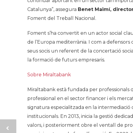
continuar aportant en un sector tan importan
Catalunya”, assegura
Benet
Maimí
, directo
Foment del Treball Nacional.
Foment s’ha convertit en un actor social c
de l’Europa mediterrània. I com a defensors d
seus socis un referent de la concertació soci
la formació de futurs empresaris.
Sobre
Miraltabank
Miraltabank
està fundada per professionals
professional en el sector financer i els merc
signatura especialitzada en la intermediació d
institucionals. En 2013, inicia la gestió dedica
valors, i posteriorment obre el ventall de pro