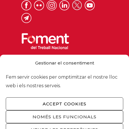
Via Laietana 32, 08003 Barcelona
Gestionar el consentiment
Tel. 93 484 12 00
foment@foment.com
Fem servir cookies per omptimitzar el nostre lloc
web i els nostres serveis.
ACCEPT COOKIES
© 2026 - Foment del Treball Nacional
Nosaltres
/
Associats
/
Comissions
/
NOMÉS LES FUNCIONALS
Actualitat
/
Serveis
/
Avís legal
/
Política de
privacitat
/
Política cookies
/
Privacitat