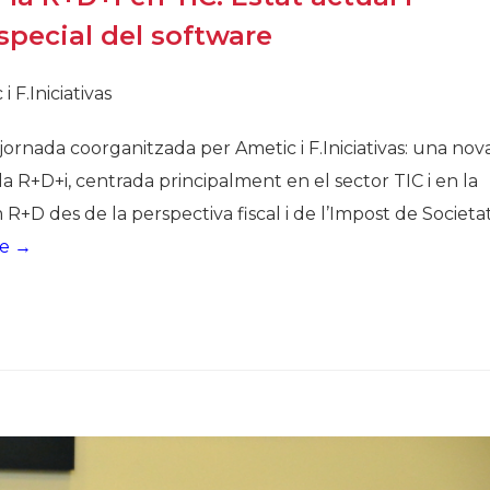
especial del software
 F.Iniciativas
jornada coorganitzada per Ametic i F.Iniciativas: una nov
 la R+D+i, centrada principalment en el sector TIC i en la
R+D des de la perspectiva fiscal i de l’Impost de Societat
re →