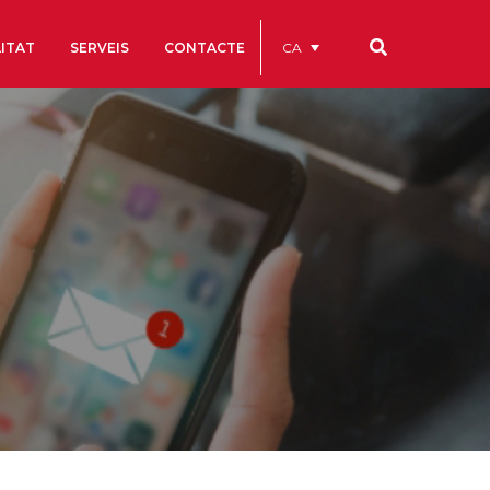
CA
ITAT
SERVEIS
CONTACTE
Els nostres codis
Comptes Anuals
Codi Ètic i de Bon Govern
Estatuts
ègics
Portal de la Transparència
Estudis
als
ls