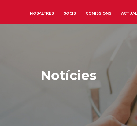
NOSALTRES
SOCIS
COMISSIONS
ACTUAL
Sobre nosaltres
Òrgans de Govern
Òrgans Consultius
Notícies
Estructura Executiva
Institut d’Estudis Estrat
Societat Barcelonesa d’
Econòmics i Socials
Organitzacions territori
Organitzacions sectoria
Coneix més