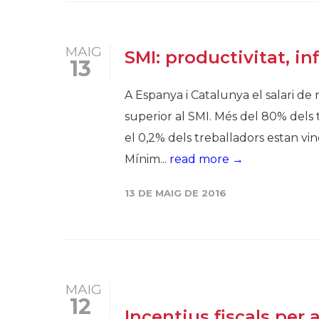
MAIG
​SMI: productivitat, in
13
A Espanya i Catalunya el salari de 
superior al SMI. Més del 80% dels 
el 0,2% dels treballadors estan vi
Mínim...
read more →
13 DE MAIG DE 2016
MAIG
12
Incentius fiscals per a