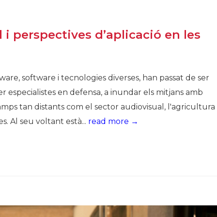
Història
Galeria de Presidents
 i perspectives d’aplicació en les
Biblioteca Arxiu
Seu Social
ware, software i tecnologies diverses, han passat de ser
r especialistes en defensa, a inundar els mitjans amb
mps tan distants com el sector audiovisual, l'agricultura
. Al seu voltant està...
read more →