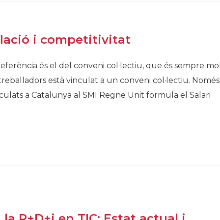
flació i competitivitat
referència és el del conveni col·lectiu, que és sempre mo
treballadors està vinculat a un conveni col·lectiu. Només
nculats a Catalunya al SMI Regne Unit formula el Salari
 la R+D+i en TIC: Estat actual i