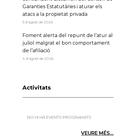
Garanties Estatutàries i aturar els
atacs a la propietat privada
5 d'agost de 2026
Foment alerta del repunt de l’atur al
juliol malgrat el bon comportament
de l’afiliació
4 d'agost de 2026
Activitats
NO HI HA EVENTS PROGRAMATS
VEURE MÉS...