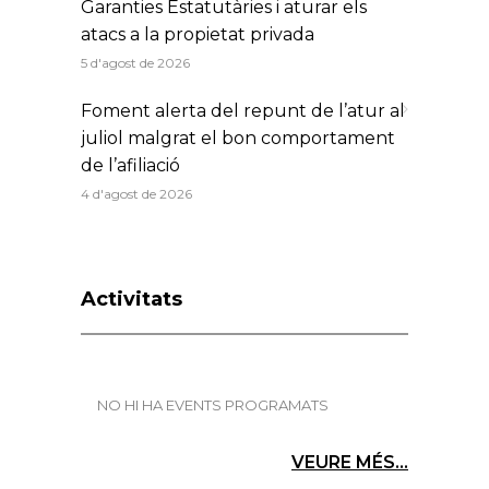
Garanties Estatutàries i aturar els
atacs a la propietat privada
5 d'agost de 2026
Foment alerta del repunt de l’atur al
juliol malgrat el bon comportament
de l’afiliació
4 d'agost de 2026
Activitats
NO HI HA EVENTS PROGRAMATS
VEURE MÉS...