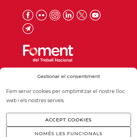
Via Laietana 32, 08003 Barcelona
Gestionar el consentiment
Tel. 93 484 12 00
foment@foment.com
Fem servir cookies per omptimitzar el nostre lloc
web i els nostres serveis.
ACCEPT COOKIES
© 2026 - Foment del Treball Nacional
Nosaltres
/
Associats
/
Comissions
/
NOMÉS LES FUNCIONALS