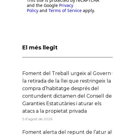
This site is protected by reCAPTCHA
and the Google
Privacy
Policy
and
Terms of Service
apply.
El més llegit
Foment del Treball urgeix al Govern
la retirada de la llei que restringeix la
compra d’habitatge després del
contundent dictamen del Consell de
Garanties Estatutàries i aturar els
atacs a la propietat privada
5 d'agost de 2026
Foment alerta del repunt de l’atur al