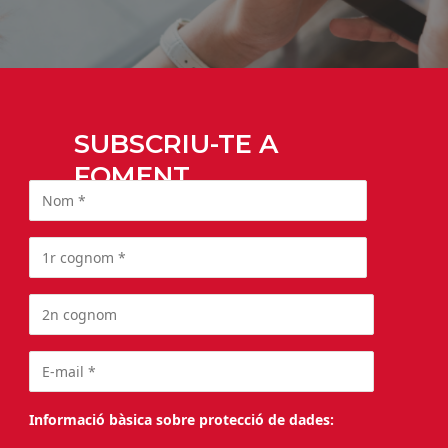
SUBSCRIU-TE A
FOMENT
Informació bàsica sobre protecció de dades: