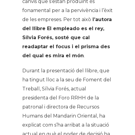
canvis que s’estan produint és
fonamental per a la pervivència i l’èxit
de les empreses. Per tot això
l’autora
del llibre
El empleado es el rey
,
Sílvia Forés, sosté que cal
readaptar el focus i el prisma des
del qual es mira el món
.
Durant la presentació del llibre, que
ha tingut lloc a la seu de Foment del
Treball, Sílvia Forés, actual
presidenta del Foro RRHH de la
patronal i directora de Recursos
Humans del Mandarin Oriental, ha
explicat com s’ha arribat a la situació
actual en què el poder de decisió ha