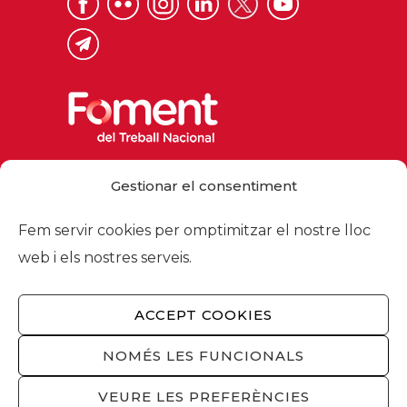
Via Laietana 32, 08003 Barcelona
Gestionar el consentiment
Tel. 93 484 12 00
foment@foment.com
Fem servir cookies per omptimitzar el nostre lloc
web i els nostres serveis.
ACCEPT COOKIES
© 2026 - Foment del Treball Nacional
Nosaltres
/
Associats
/
Comissions
/
NOMÉS LES FUNCIONALS
Actualitat
/
Serveis
/
Avís legal
/
Política de
privacitat
/
Política cookies
/
Privacitat
VEURE LES PREFERÈNCIES