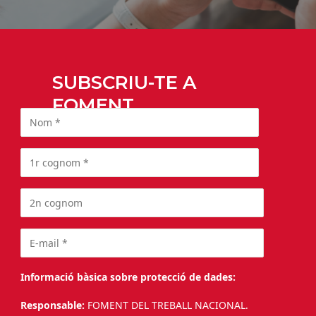
SUBSCRIU-TE A
FOMENT
Informació bàsica sobre protecció de dades:
Responsable:
FOMENT DEL TREBALL NACIONAL.